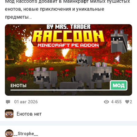
Мод Raccoon's добавит в Майнкрафт милых пушистых
енотов, новые приключения и уникальные
предметы…
01 авг 2026
4 455
2
Комментарии
Енотов нет
__Strophe__