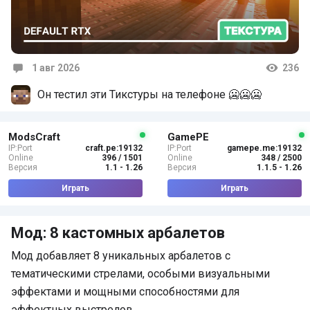
1 авг 2026
236
Комментарии
Он тестил эти Тикстуры на телефоне 🥶🥶🥶
ModsCraft
GamePE
IP:Port
craft.pe:19132
IP:Port
gamepe.me:19132
Online
396 / 1501
Online
348 / 2500
Версия
1.1 - 1.26
Версия
1.1.5 - 1.26
Играть
Играть
Мод: 8 кастомных арбалетов
Мод добавляет 8 уникальных арбалетов с
тематическими стрелами, особыми визуальными
эффектами и мощными способностями для
эффектных выстрелов…