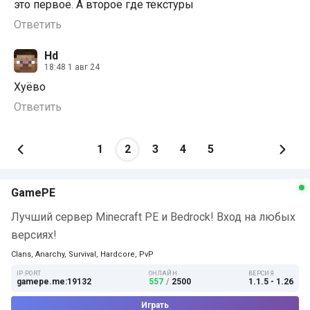
это первое. А второе где текстуры
Ответить
Hd
18:48 1 авг 24
Хуёво
Ответить
1
2
3
4
5
GamePE
Лучший сервер Minecraft PE и Bedrock! Вход на любых
версиях!
Clans, Anarchy, Survival, Hardcore, PvP
IP:PORT
ОНЛАЙН
ВЕРСИЯ
gamepe.me:19132
557
/
2500
1.1.5 - 1.26
Играть