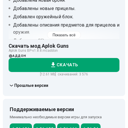
Добавлена новая броня.
Добавлены новые прицелы.
Добавлен оружейный блок.
Добавлены описания предметов для прицелов и
оружия.
Показать всё
Добавлена 3D-рендеринг гранат от первого
Скачать мод Aplok Guns
лица.
Aplok Guns BP-v1.8.8.mcaddon
Исправлены ошибки.
АДДОН
СКАЧАТЬ
[12.61 Mb] скачиваний: 3 576
Прошлые версии
Поддерживаемые версии
Минимально необходимые версии игры для запуска