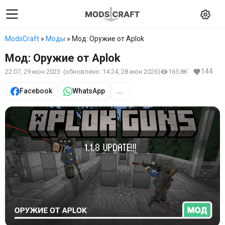
ModsCraft
»
Моды
» Мод: Оружие от Aplok
Мод: Оружие от Aplok
144
22:07, 29 июн 2023
(обновлено:
14:24, 28 июн 2026
)
165.8K
Facebook
WhatsApp
...