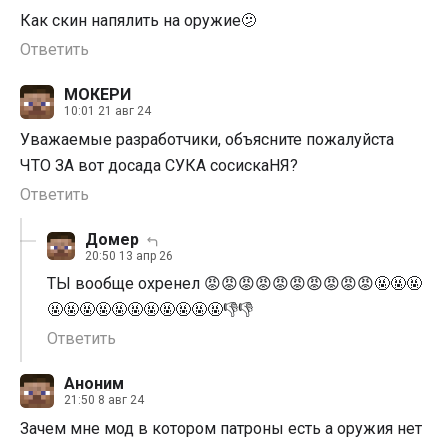
Как скин напялить на оружие🫤
Ответить
МОКЕРИ
10:01 21 авг 24
Уважаемые разработчики, объясните пожалуйста
ЧТО ЗА вот досада СУКА сосискаНЯ?
Ответить
Домер
20:50 13 апр 26
ТЫ вообще охренел 😡😡😡😡😡😡😡😡😡😡🤬🤬🤬
🤬🤬🤬🤬🤬🤬🤬🤬🤬🤬🤬👎👎
Ответить
Аноним
21:50 8 авг 24
Зачем мне мод в котором патроны есть а оружия нет