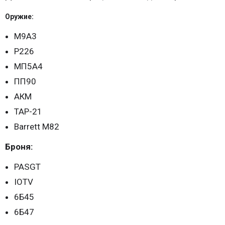
Оружие:
М9А3
Р226
МП5А4
ПП90
АКМ
ТАР-21
Barrett M82
Броня:
PASGT
IOTV
6Б45
6Б47