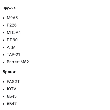
Оружие:
М9А3
Р226
МП5А4
ПП90
АКМ
ТАР-21
Barrett M82
Броня:
PASGT
IOTV
6Б45
6Б47