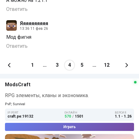
А можно на 1.21.1
Ответить
Яяяяяяяяяя
13:36 11 фев 26
Мод фигня
Ответить
1
...
3
4
5
...
12
ModsCraft
RPG элементы, кланы и экономика.
PvP, Survival
IP:PORT
ОНЛАЙН
ВЕРСИЯ
craft.pe:19132
570
/
1501
1.1 - 1.26
Играть