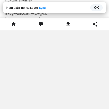
Прислать контент
Как установить мод?
Наш сайт использует
куки
OK
Как установить карту?
Как установить текстуры?
Как установить скин?
Карта сайта
Соцсети
Telegram
Telegram чат
VKontakte
О нас
Обратная связь
Политика конфиденциальности
ДАННЫЙ САЙТ НЕ ЯВЛЯЕТСЯ ПРОДУКТОМ MINECRAFT И НЕ СВЯЗАН
С MOJANG.
Minecraft
принадлежит
Mojang Studios
и не связан с этим сайтом
Тема сайта
Язык сайта