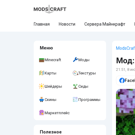
Главная
Новости
Сервера Майнкрафт
Меню
ModsCraf
Мод:
Minecraft
Моды
21:51, 8 и
Карты
Текстуры
Face
Шейдеры
Сиды
Скины
Программы
Маркетплейс
Полезное