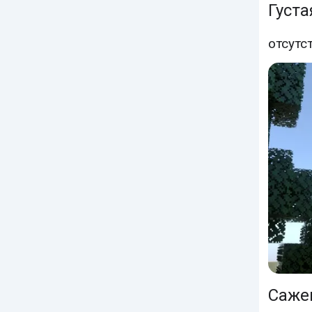
Густа
отсутс
Саже