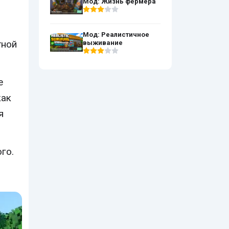
Мод: Жизнь фермера
Мод: Реалистичное
тной
выживание
е
как
я
го.