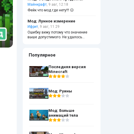
Майнкрафт
, 9 авг, 12:18
Фейк что мод где нету!!! 😑
Мод: Лунное измерение
Ифрит
, 9 авг, 11:29
Ошибку вижу потому что значение
выше допустимого. Не удалось
импортировать мод к сожалению.
Придется обновить игру до версии не
ниже 26.20+! Потому что 26.10 не
Популярное
поддерживается и придется обновить
игру.
Последняя версия
Minecraft
Мод: Руины
Мод: Больше
анимаций тела