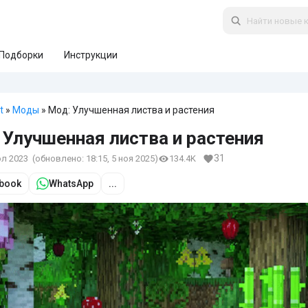
Подборки
Инструкции
t
»
Моды
» Мод: Улучшенная листва и растения
 Улучшенная листва и растения
31
юл 2023
(обновлено:
18:15, 5 ноя 2025
)
134.4K
book
WhatsApp
...