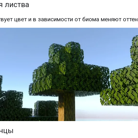
я листва
твует цвет и в зависимости от биома меняют отте
нцы