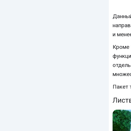
Данны
направ
и мене
Кроме 
функци
отдель
множес
Пакет 
Лист