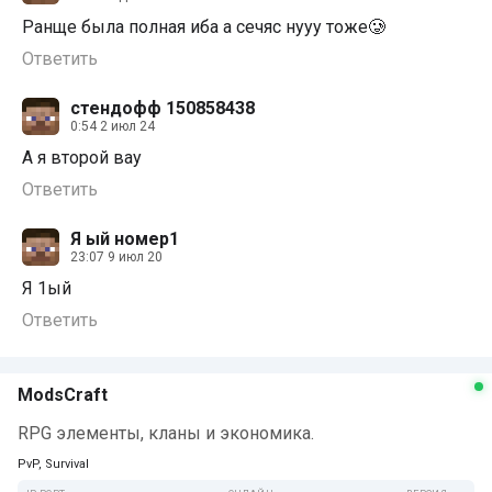
Ранще была полная иба а сечяс нууу тоже🥲
Ответить
стендофф 150858438
0:54 2 июл 24
А я второй вау
Ответить
Я ый номер1
23:07 9 июл 20
Я 1ый
Ответить
ModsCraft
RPG элементы, кланы и экономика.
PvP, Survival