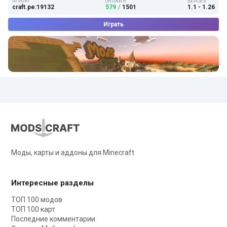
IP:PORT
ОНЛАЙН
ВЕРСИЯ
craft.pe:19132
579
/
1501
1.1 - 1.26
Играть
Моды, карты и аддоны для Minecraft
Интересные разделы
ТОП 100 модов
ТОП 100 карт
Последние комментарии