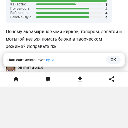
3
Качество
4
Полезность
4
Рабочесть
4
Рекомендую
Почему аквамариновыми киркой, топором, лопатой и
мотыгой нельзя ломать блоки в творческом
режиме? Исправьте пж.
Ответить
Наш сайт использует
куки
OK
Энтити 303
15:15 1 июн 26
Хороший мод
Ответить
GamePE
Лучший сервер Minecraft PE и Bedrock! Вход на любых
версиях!