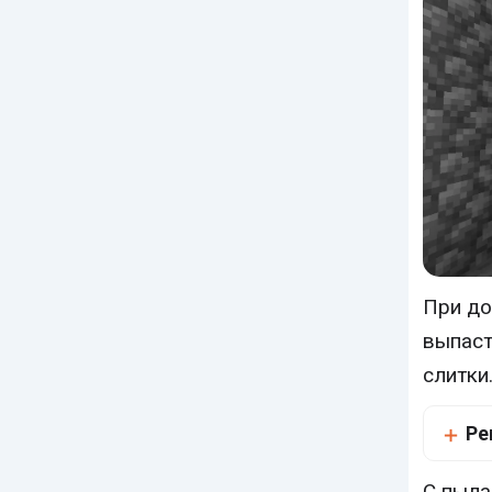
При до
выпаст
слитки
Ре
С пыла