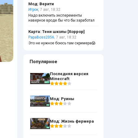
Мод: Верити
Игрок
, 7 авг, 18:32
Надо включить эксперементы
наверное вроде бы что бы заработал
Карта: Тени школы [Хоррор]
PapaBoss2056
, 7 авг, 18:32
Это не нужное боюсь там скримера😱
Популярное
Последняя версия
Minecraft
Мод: Руины
Мод: Жизнь фермера