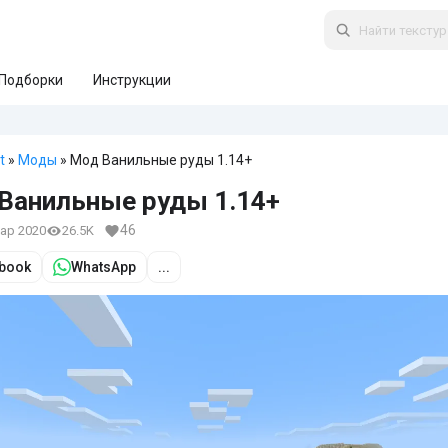
Подборки
Инструкции
t
»
Моды
» Мод Ванильные руды 1.14+
Ванильные руды 1.14+
46
мар 2020
26.5K
book
WhatsApp
...