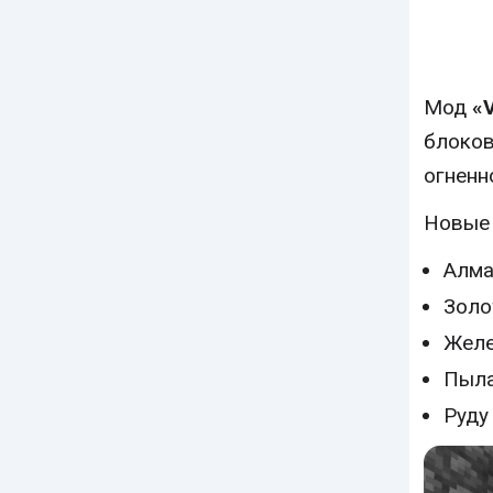
Мод
«V
блоков
огненн
Новые 
Алма
Золо
Желе
Пыл
Руду