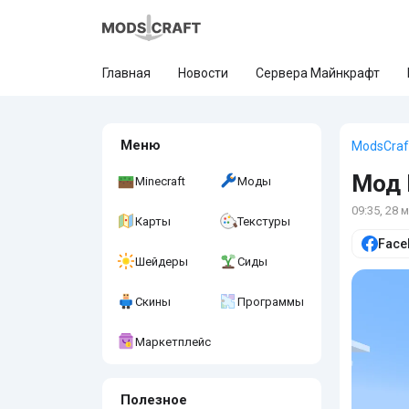
Главная
Новости
Сервера Майнкрафт
Меню
ModsCraf
Мод 
Minecraft
Моды
09:35, 28 
Карты
Текстуры
Face
Шейдеры
Сиды
Скины
Программы
Маркетплейс
Полезное