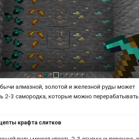
бычи алмазной, золотой и железной руды может
ь 2-3 самородка, которые можно перерабатывать
.
цепты крафта слитков
ющей руды может упасть 2-3 огненных порошка, а