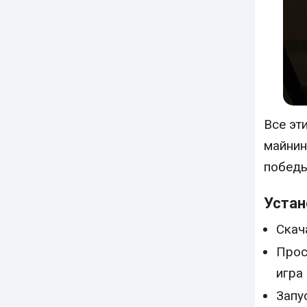
Все эт
майнин
победы
Устан
Скач
Прос
игра
Запу