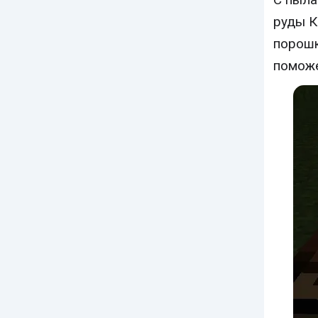
руды К
порошк
помож