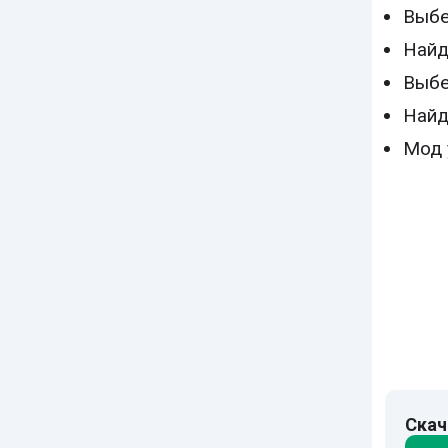
Выб
Найд
Выб
Найд
Мод 
Скач