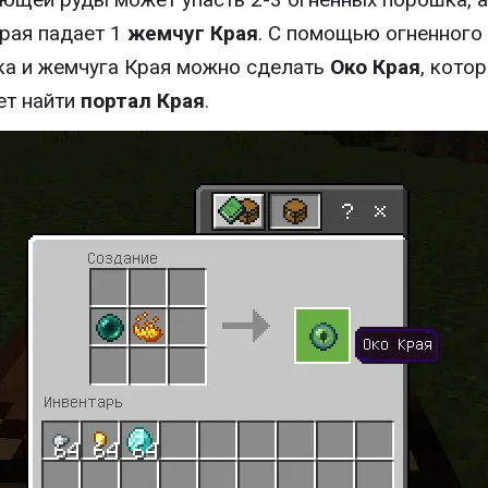
рая падает 1
жемчуг Края
. С помощью огненного
а и жемчуга Края можно сделать
Око Края
, кото
ет найти
портал Края
.