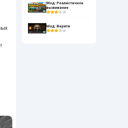
Мод: Реалистичное
выживание
Мод: Верити
вых
!