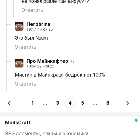
не понял разле там вирус???
Ответить
Herobrine
19:17 4 июн 25
Это был Nuum
Ответить
Про Майнкафтер
10:54 22 ноя 25
Мистик в Майнкрафт бедрок нет 100%
Ответить
1
...
3
4
5
...
8
ModsCraft
RPG элементы, кланы и экономика.