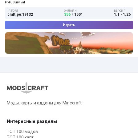
PvP, Survival
IP:PORT
ОНЛАЙН
ВЕРСИЯ
craft.pe:19132
356
/
1501
1.1 - 1.26
Играть
Моды, карты и аддоны для Minecraft
Интересные разделы
ТОП 100 модов
ТОП 100 карт