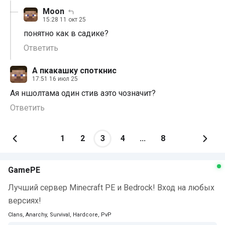
Moon
15:28 11 окт 25
понятно как в садике?
Ответить
А пкакашку споткнис
17:51 16 июл 25
Ая ншолтама один стив аэто чозначит?
Ответить
1
2
3
4
...
8
GamePE
Лучший сервер Minecraft PE и Bedrock! Вход на любых
версиях!
Clans, Anarchy, Survival, Hardcore, PvP