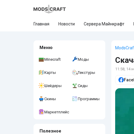
Главная
Новости
Сервера Майнкрафт
Меню
ModsCraf
Скач
Minecraft
Моды
11:58, 14 
Карты
Текстуры
Face
Шейдеры
Сиды
Скины
Программы
Маркетплейс
Полезное