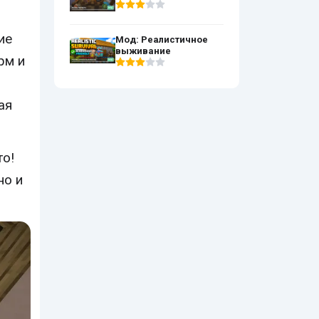
ие
Мод: Реалистичное
выживание
рм и
ая
то!
но и