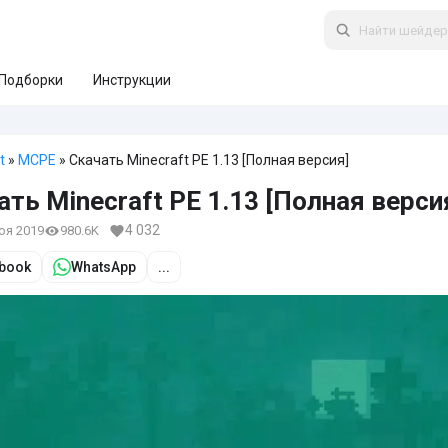
Подборки
Инструкции
t
»
MCPE
» Скачать Minecraft PE 1.13 [Полная версия]
ать Minecraft PE 1.13 [Полная верси
4 032
ноя 2019
980.6K
book
WhatsApp
...