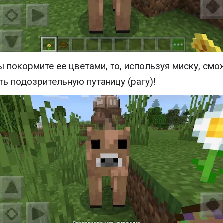
ы покормите ее цветами, то, используя миску, смо
ть подозрительную путаницу (рагу)!