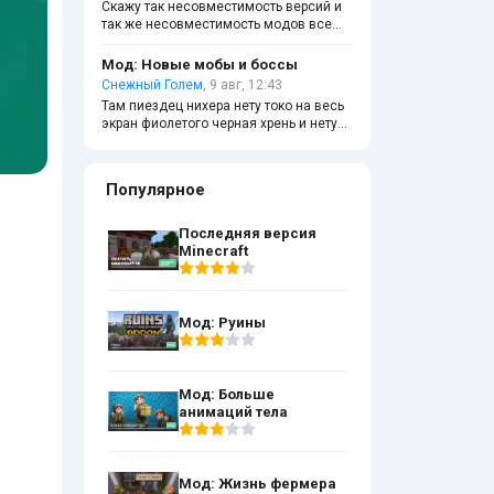
Скажу так несовместимость версий и
так же несовместимость модов все
испортят. Тебе кодер нужен хороший
который совместит эти моды.
Мод: Новые мобы и боссы
Снежный Голем
, 9 авг, 12:43
Там пиездец нихера нету токо на весь
экран фиолетого черная хрень и нету
ни построек и в креативе сердца и
голод появились ну вот как играть
Популярное
Последняя версия
Minecraft
Мод: Руины
Мод: Больше
анимаций тела
Мод: Жизнь фермера