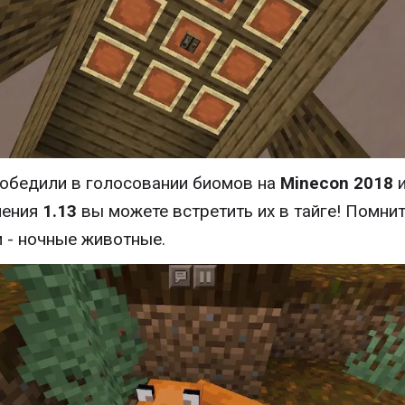
обедили в голосовании биомов на
Minecon 2018
и
ления
1.13
вы можете встретить их в тайге! Помнит
и - ночные животные.