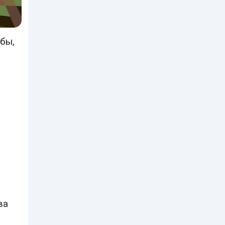
ибы,
ва