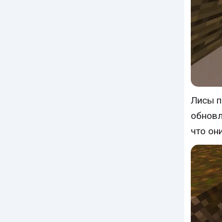
Лисы п
обнов
что он