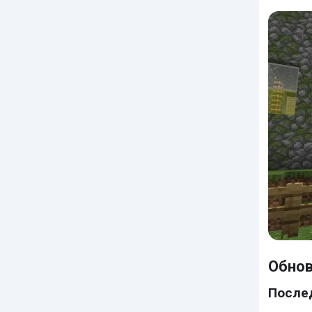
Обнов
После