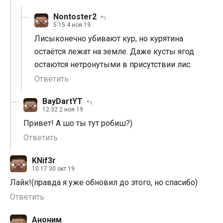
Nontoster2
5:15 4 ноя 19
Лисыконечно убивают кур, но курятина
остаётся лежат на земле. Даже кусты ягод
остаются нетронутыми в присутствии лис.
Ответить
BayDartYT
12:32 2 ноя 19
Привет! А шо ты тут робиш?)
Ответить
KNif3r
10:17 30 окт 19
Лайк!(правда я уже обновил до этого, но спасибо)
Ответить
Аноним