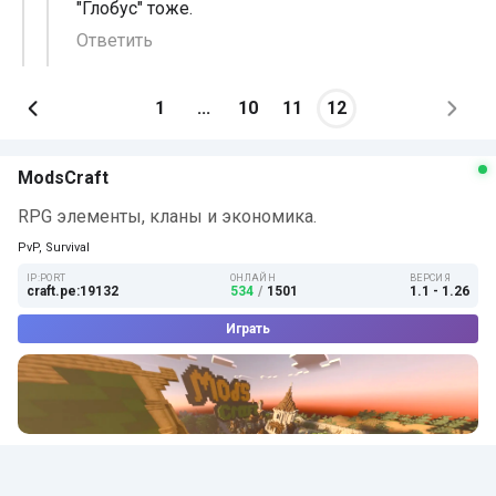
"Глобус" тоже.
Ответить
1
...
10
11
12
ModsCraft
RPG элементы, кланы и экономика.
PvP, Survival
IP:PORT
ОНЛАЙН
ВЕРСИЯ
craft.pe:19132
534
/
1501
1.1 - 1.26
Играть