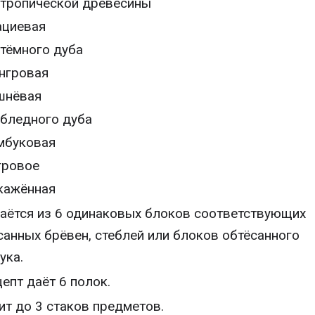
 тропической древесины
ациевая
 тёмного дуба
нгровая
шнёвая
 бледного дуба
мбуковая
гровое
кажённая
аётся из 6 одинаковых блоков соответствующих
санных брёвен, стеблей или блоков обтёсанного
ука.
епт даёт 6 полок.
ит до 3 стаков предметов.