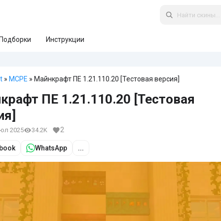
Подборки
Инструкции
t
»
MCPE
» Майнкрафт ПЕ 1.21.110.20 [Тестовая версия]
крафт ПЕ 1.21.110.20 [Тестовая
ия]
2
июл 2025
34.2K
book
WhatsApp
...