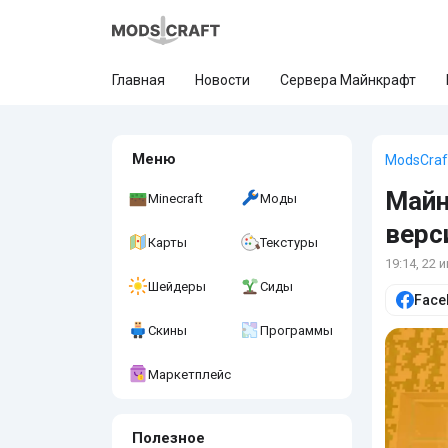
Главная
Новости
Сервера Майнкрафт
Меню
ModsCraf
Майн
Minecraft
Моды
верс
Карты
Текстуры
19:14, 22 
Шейдеры
Сиды
Face
Скины
Программы
Маркетплейс
Полезное