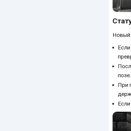
Стат
Новый 
Если
прев
Посл
позе.
При 
держ
Если