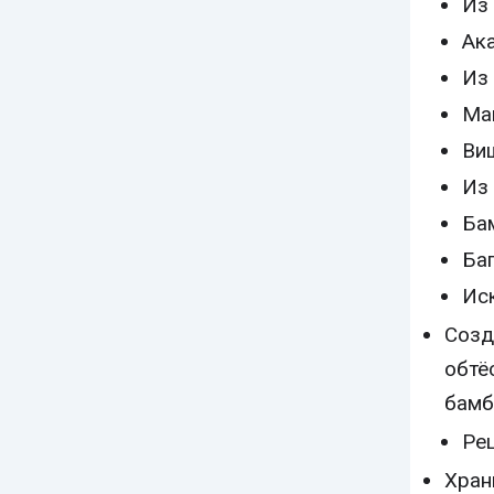
Из
Ак
Из
Ма
Ви
Из
Ба
Ба
Ис
Созд
обтё
бамб
Рец
Хран