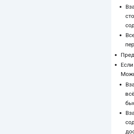
Вз
сто
со
Вс
пер
Пред
Если
Можн
Вз
всё
быс
Вз
со
дос