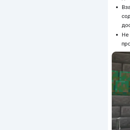
Вз
со
дос
Не 
пр