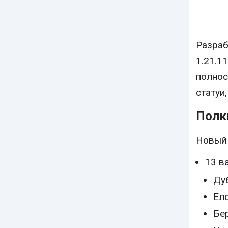
Разраб
1.21.1
полнос
статуи
Полк
Новый 
13 в
Ду
Ел
Бе