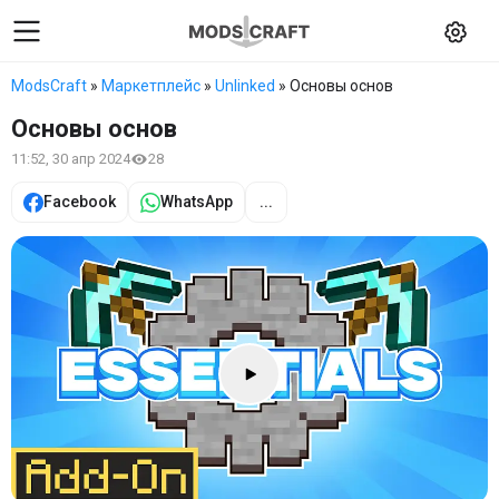
ModsCraft
»
Маркетплейс
»
Unlinked
» Основы основ
Основы основ
11:52, 30 апр 2024
28
Facebook
WhatsApp
...