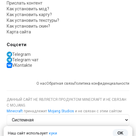
Прислать контент
Как установить мод?
Как установить карту?
Как установить текстуры?
Как установить скин?
Карта сайта
Соцсети
Telegram
Telegram чат
VKontakte
О нас
Обратная связь
Политика конфиденциальности
ДАННЫЙ САЙТ НЕ ЯВЛЯЕТСЯ ПРОДУКТОМ MINECRAFT И НЕ СВЯЗАН
С MOJANG.
Minecraft
принадлежит
Mojang Studios
и не связан с этим сайтом
Тема сайта
Наш сайт использует
куки
OK
Язык сайта