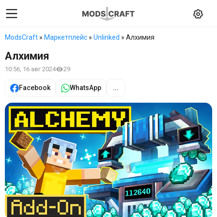
ModsCraft
»
Маркетплейс
»
Unlinked
» Алхимия
Алхимия
10:56, 16 авг 2024
29
Facebook
WhatsApp
...