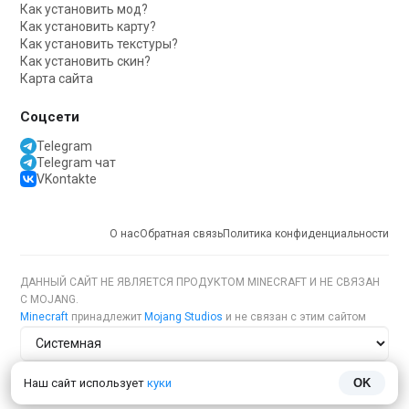
Как установить мод?
Как установить карту?
Как установить текстуры?
Как установить скин?
Карта сайта
Соцсети
Telegram
Telegram чат
VKontakte
О нас
Обратная связь
Политика конфиденциальности
ДАННЫЙ САЙТ НЕ ЯВЛЯЕТСЯ ПРОДУКТОМ MINECRAFT И НЕ СВЯЗАН
С MOJANG.
Minecraft
принадлежит
Mojang Studios
и не связан с этим сайтом
Тема сайта
Наш сайт использует
куки
OK
Язык сайта