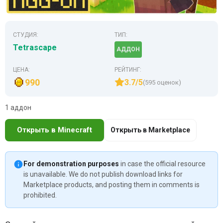
СТУДИЯ:
ТИП:
Tetrascape
АДДОН
ЦЕНА:
РЕЙТИНГ:
990
3.7/5
(595 оценок)
1 аддон
Открыть в Minecraft
Открыть в Marketplace
For demonstration purposes
in case the official resource
is unavailable. We do not publish download links for
Marketplace products, and posting them in comments is
prohibited.