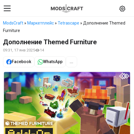
ModsCraft
»
Маркетплейс
»
Tetrascape
» Дополнение Themed
Furniture
Дополнение Themed Furniture
09:31, 17 янв 2025
14
Facebook
WhatsApp
...