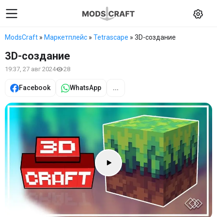
ModsCraft
»
Маркетплейс
»
Tetrascape
» 3D-создание
3D-создание
19:37, 27 авг 2024
28
Facebook
WhatsApp
...