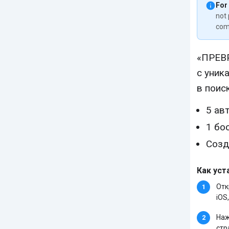
For
not 
com
«ПРЕВР
с уник
в поис
5 ав
1 бос
Созд
Как уст
Отк
iOS,
Наж
стр