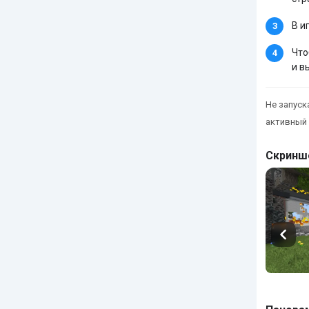
В и
Что
и в
Не запуска
активный 
Скринш