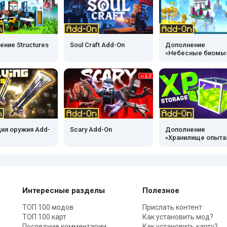
ние Structures
Soul Craft Add-On
Дополнение
«Небесные биомы
ия оружия Add-
Scary Add-On
Дополнение
«Хранилище опыта
Интересные разделы
Полезное
ТОП 100 модов
Прислать контент
ТОП 100 карт
Как установить мод?
Последние комментарии
Как установить карту?