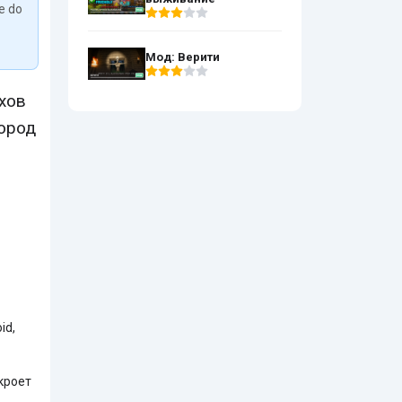
We do
Мод: Верити
хов
город
id,
кроет