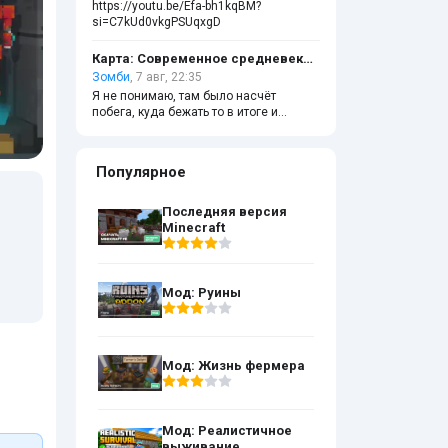
https://youtu.be/Efa-bh1kqBM?
si=C7kUd0vkgPSUqxgD
Карта: Современное средневековье
Зомби
, 7 авг, 22:35
Я не понимаю, там было насчёт
побега, куда бежать то в итоге и
ломать ли чёрные стены?
Популярное
Последняя версия
Minecraft
Мод: Руины
Мод: Жизнь фермера
Мод: Реалистичное
выживание