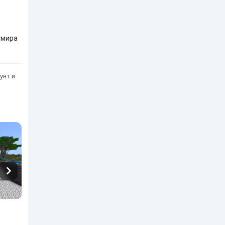
 мира
унт и