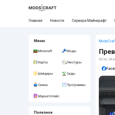
Главная
Новости
Сервера Майнкрафт
Меню
ModsCraf
Прев
Minecraft
Моды
00:56, 28 
Карты
Текстуры
Face
Шейдеры
Сиды
Скины
Программы
Маркетплейс
Полезное