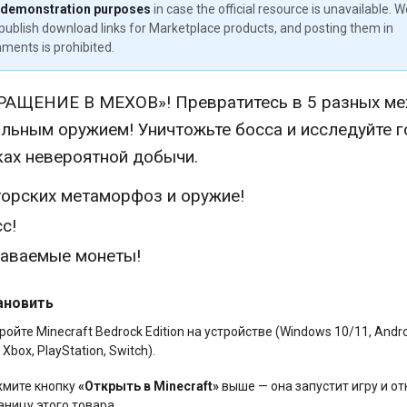
 demonstration purposes
in case the official resource is unavailable. 
publish download links for Marketplace products, and posting them in
ments is prohibited.
АЩЕНИЕ В МЕХОВ»! Превратитесь в 5 разных ме
альным оружием! Уничтожьте босса и исследуйте 
ках невероятной добычи.
торских метаморфоз и оружие!
с!
аваемые монеты!
ановить
ройте Minecraft Bedrock Edition на устройстве (Windows 10/11, Andro
 Xbox, PlayStation, Switch).
мите кнопку
«Открыть в Minecraft»
выше — она запустит игру и от
аницу этого товара.