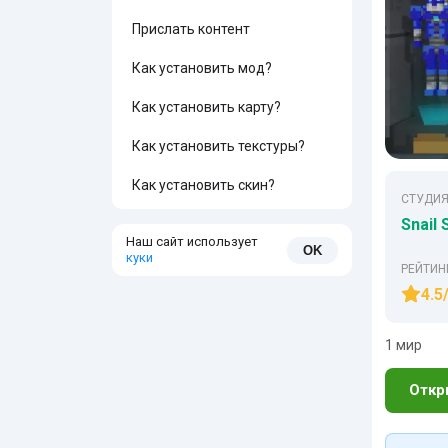
Прислать контент
Как установить мод?
Как установить карту?
Как установить текстуры?
Как установить скин?
СТУДИЯ
Snail 
Наш сайт использует
OK
куки
РЕЙТИН
4.5
1 мир
Откр