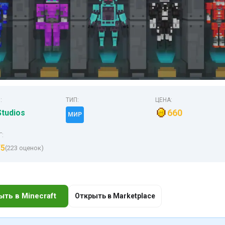
:
ТИП:
ЦЕНА:
660
Studios
МИР
Г:
/5
(223 оценок)
ыть в Minecraft
Открыть в Marketplace