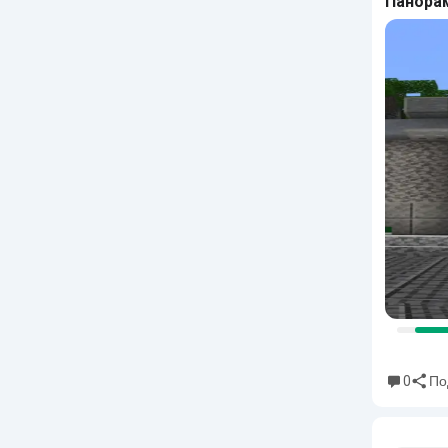
Панора
0
По