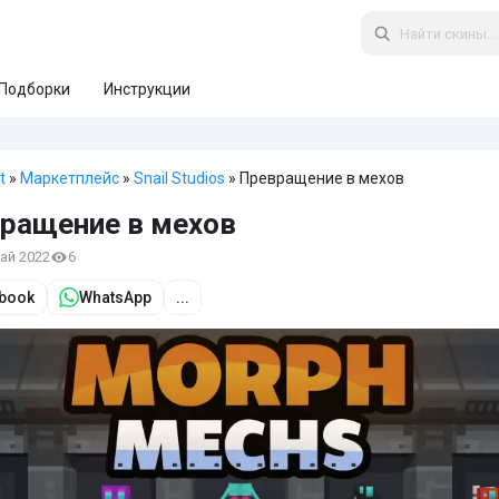
Подборки
Инструкции
t
»
Маркетплейс
»
Snail Studios
» Превращение в мехов
ращение в мехов
май 2022
6
book
WhatsApp
...