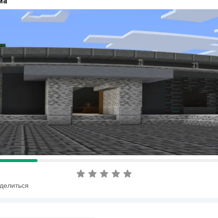
ма
делиться