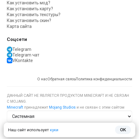
Как установить мод?
Как установить карту?
Как установить текстуры?
Как установить скин?
Карта сайта
Соцсети
Telegram
Telegram чат
VKontakte
О нас
Обратная связь
Политика конфиденциальности
ДАННЫЙ САЙТ НЕ ЯВЛЯЕТСЯ ПРОДУКТОМ MINECRAFT И НЕ СВЯЗАН
С MOJANG.
Minecraft
принадлежит
Mojang Studios
и не связан с этим сайтом
Тема сайта
Наш сайт использует
куки
OK
Язык сайта