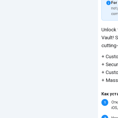
For
not 
com
Unlock 
Vault! 
cutting
+ Cust
+ Secur
+ Cust
+ Mass
Как уст
Отк
iOS,
Наж