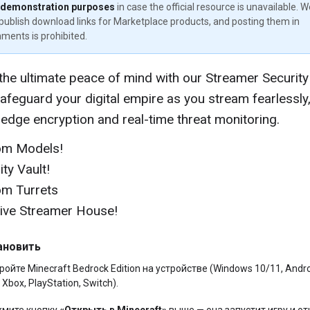
 demonstration purposes
in case the official resource is unavailable. 
publish download links for Marketplace products, and posting them in
ments is prohibited.
the ultimate peace of mind with our Streamer Security
Safeguard your digital empire as you stream fearlessly,
-edge encryption and real-time threat monitoring.
om Models!
ity Vault!
om Turrets
ive Streamer House!
ановить
ройте Minecraft Bedrock Edition на устройстве (Windows 10/11, Andro
 Xbox, PlayStation, Switch).
мите кнопку
«Открыть в Minecraft»
выше — она запустит игру и от