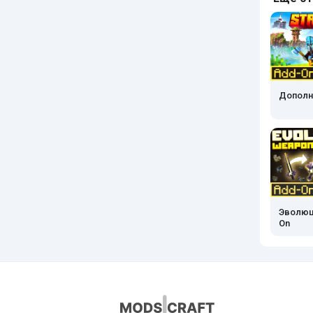
Дополне
Эволюц
On