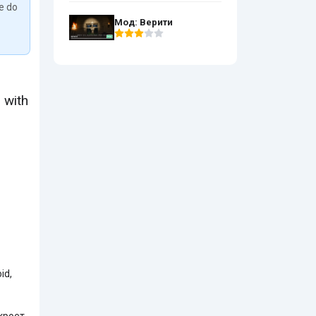
We do
Мод: Верити
 with
id,
кроет