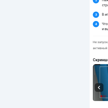
стр
В и
Что
и в
Не запуска
активный 
Скринш