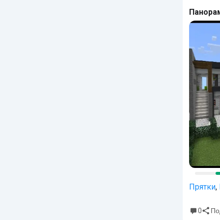
Панора
Прятки
,
0
По