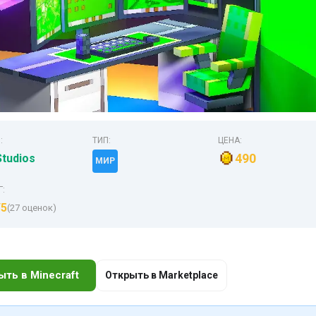
:
ТИП:
ЦЕНА:
490
Studios
МИР
Г:
/5
(27 оценок)
ыть в Minecraft
Открыть в Marketplace