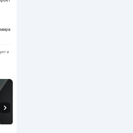
 мира
унт и