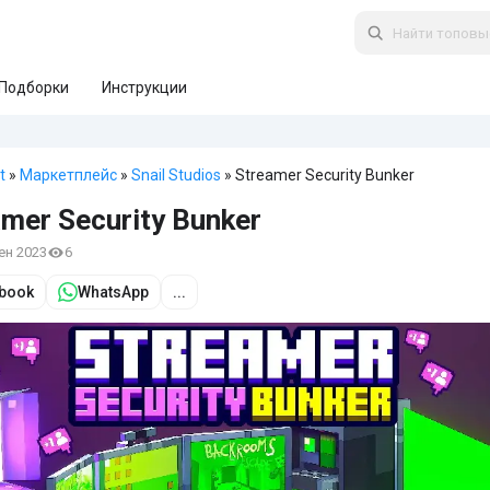
Подборки
Инструкции
t
»
Маркетплейс
»
Snail Studios
» Streamer Security Bunker
mer Security Bunker
сен 2023
6
book
WhatsApp
...