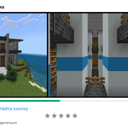
ма
Найти кнопку
делиться