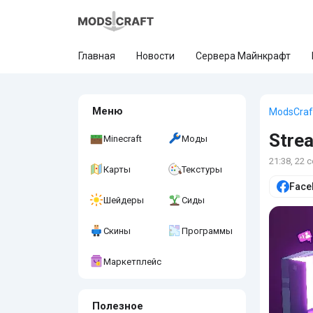
Главная
Новости
Сервера Майнкрафт
Меню
ModsCraf
Strea
Minecraft
Моды
21:38, 22 
Карты
Текстуры
Face
Шейдеры
Сиды
Скины
Программы
Маркетплейс
Полезное