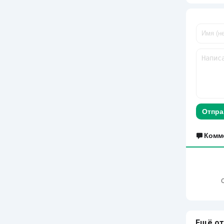
Отпра
Комм
Ещё от 