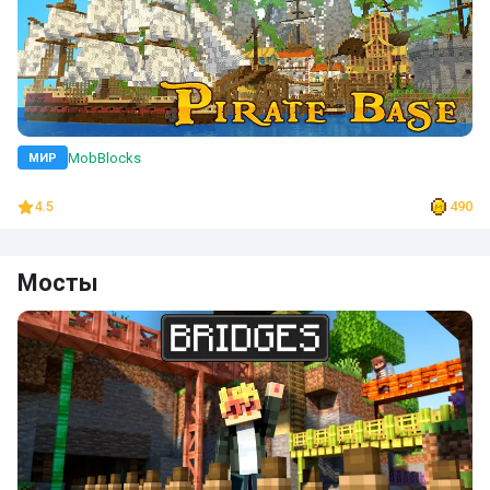
MobBlocks
МИР
4.5
490
Мосты