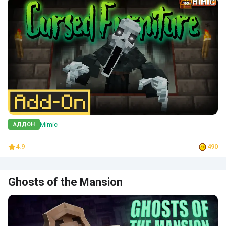
Mimic
АДДОН
4.9
490
Ghosts of the Mansion