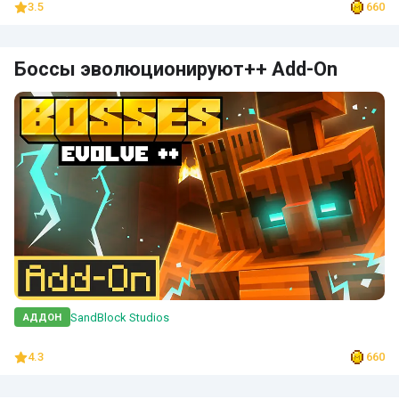
3.5
660
Боссы эволюционируют++ Add-On
SandBlock Studios
АДДОН
4.3
660