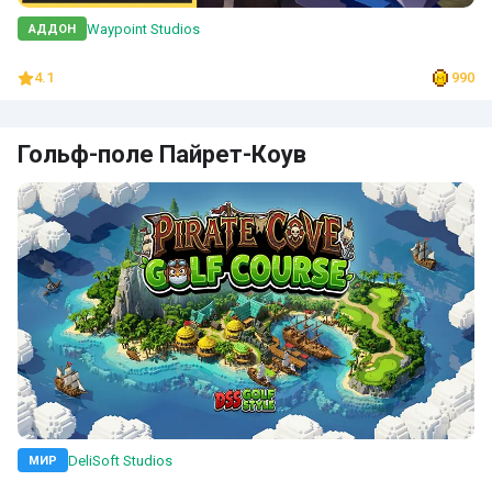
Waypoint Studios
АДДОН
4.1
990
Гольф-поле Пайрет-Коув
DeliSoft Studios
МИР