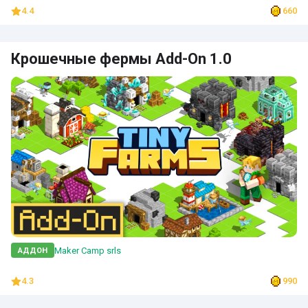
4.4
660
Крошечные фермы Add-On 1.0
Maker Camp srls
АДДОН
4.3
990