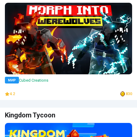
Cubed Creations
МИР
4.2
830
Kingdom Tycoon