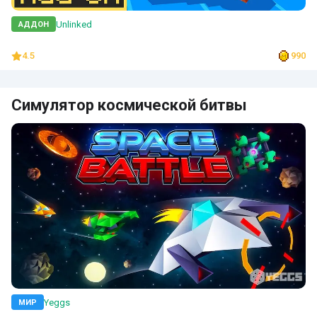
Unlinked
АДДОН
4.5
990
Симулятор космической битвы
Yeggs
МИР