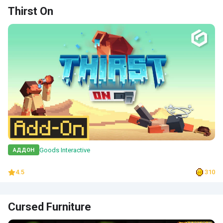
Thirst On
Goods Interactive
АДДОН
4.5
310
Cursed Furniture