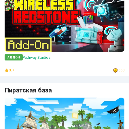
Pathway Studios
АДДОН
3.7
660
Пиратская база