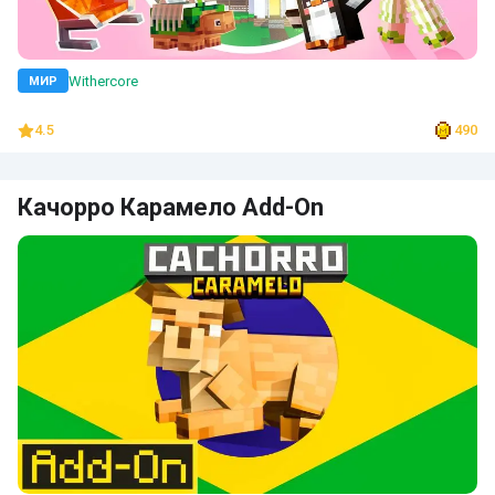
Withercore
МИР
4.5
490
Качорро Карамело Add-On