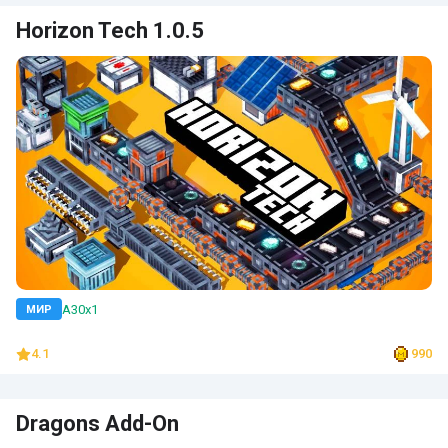
Horizon Tech 1.0.5
A30x1
МИР
4.1
990
Dragons Add-On