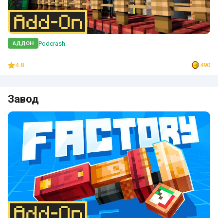
Podcrash
АДДОН
4.8
490
Завод