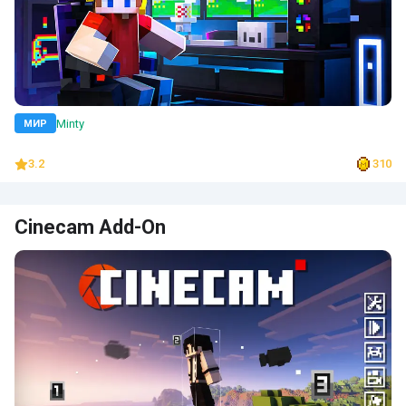
Minty
МИР
3.2
310
Cinecam Add-On