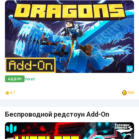
Verart
АДДОН
4.7
990
Беспроводной редстоун Add-On