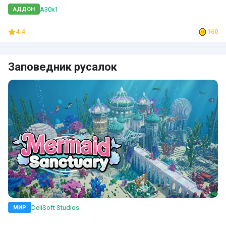
A30x1
АДДОН
4.4
160
Заповедник русалок
DeliSoft Studios
МИР