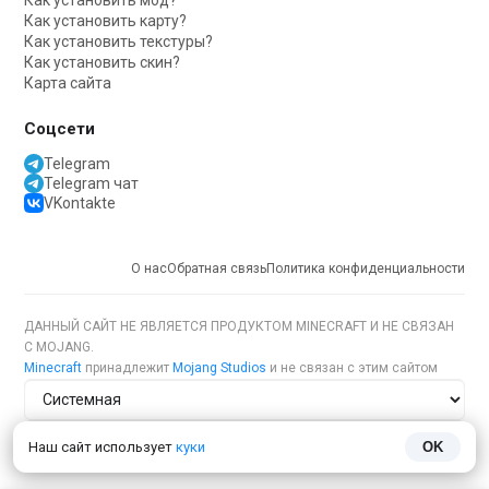
Как установить мод?
Как установить карту?
Как установить текстуры?
Как установить скин?
Карта сайта
Соцсети
Telegram
Telegram чат
VKontakte
О нас
Обратная связь
Политика конфиденциальности
ДАННЫЙ САЙТ НЕ ЯВЛЯЕТСЯ ПРОДУКТОМ MINECRAFT И НЕ СВЯЗАН
С MOJANG.
Minecraft
принадлежит
Mojang Studios
и не связан с этим сайтом
Тема сайта
Наш сайт использует
куки
OK
Язык сайта