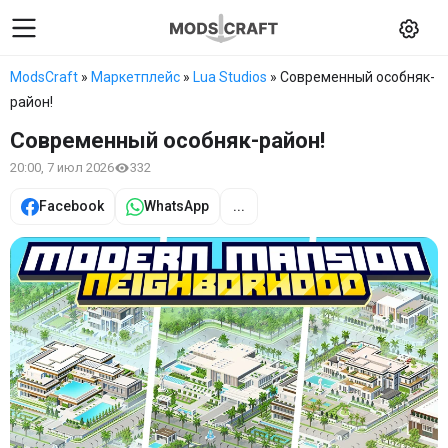
ModsCraft
»
Маркетплейс
»
Lua Studios
» Современный особняк-
район!
Современный особняк-район!
20:00, 7 июл 2026
332
Facebook
WhatsApp
...