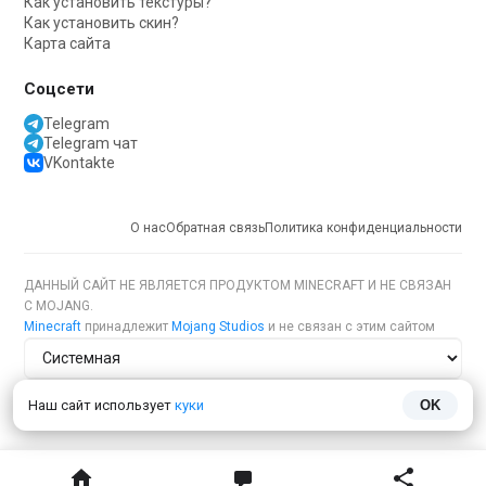
Как установить текстуры?
Как установить скин?
Карта сайта
Соцсети
Telegram
Telegram чат
VKontakte
О нас
Обратная связь
Политика конфиденциальности
ДАННЫЙ САЙТ НЕ ЯВЛЯЕТСЯ ПРОДУКТОМ MINECRAFT И НЕ СВЯЗАН
С MOJANG.
Minecraft
принадлежит
Mojang Studios
и не связан с этим сайтом
Тема сайта
Наш сайт использует
куки
OK
Язык сайта