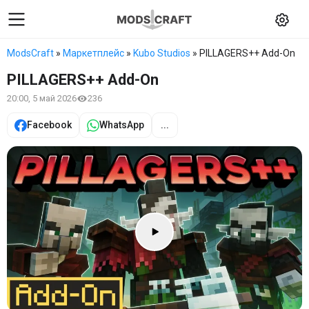
ModsCraft
»
Маркетплейс
»
Kubo Studios
» PILLAGERS++ Add-On
PILLAGERS++ Add-On
20:00, 5 май 2026
236
Facebook
WhatsApp
...