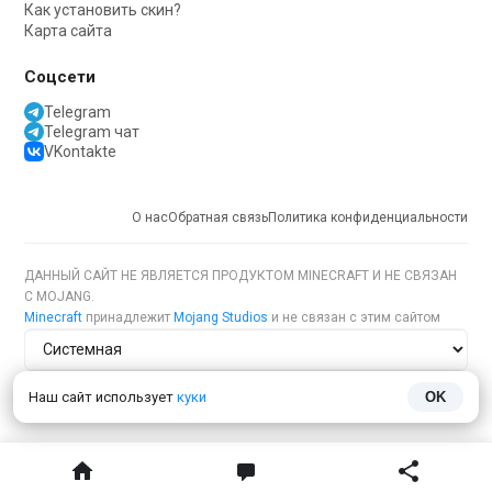
Как установить скин?
Карта сайта
Соцсети
Telegram
Telegram чат
VKontakte
О нас
Обратная связь
Политика конфиденциальности
ДАННЫЙ САЙТ НЕ ЯВЛЯЕТСЯ ПРОДУКТОМ MINECRAFT И НЕ СВЯЗАН
С MOJANG.
Minecraft
принадлежит
Mojang Studios
и не связан с этим сайтом
Тема сайта
Наш сайт использует
куки
OK
Язык сайта