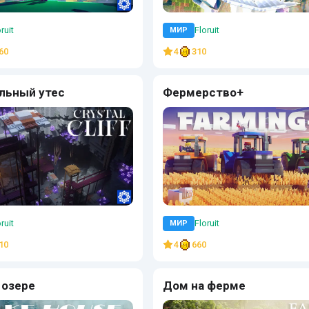
ruit
Floruit
МИР
60
4
310
льный утес
Фермерство+
ruit
Floruit
МИР
10
4
660
 озере
Дом на ферме