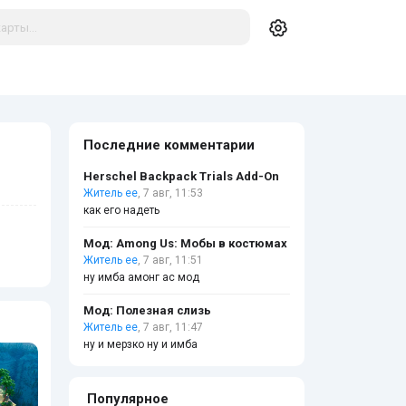
Последние комментарии
Herschel Backpack Trials Add-On
Житель ее
, 7 авг, 11:53
как его надеть
Мод: Among Us: Мобы в костюмах
Житель ее
, 7 авг, 11:51
ну имба амонг ас мод
Мод: Полезная слизь
Житель ее
, 7 авг, 11:47
ну и мерзко ну и имба
Популярное