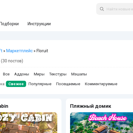
Подборки
Инструкции
ft
»
Маркетплейс
» Floruit
(30 постов)
Все
Аддоны
Миры
Текстуры
Мэшапы
ка:
Свежее
Популярные
Посещаемые
Комментируемые
abin
Пляжный домик