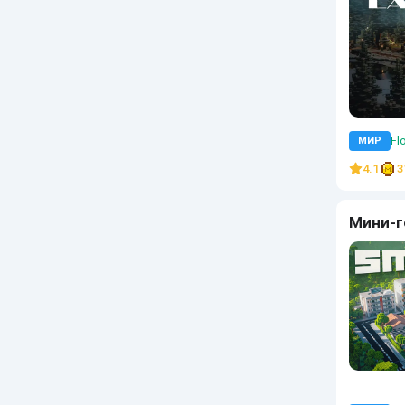
Flo
МИР
4.1
3
Мини-г