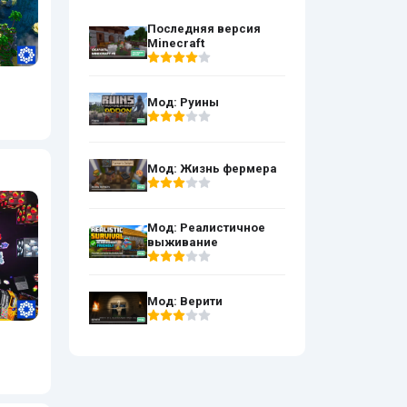
Последняя версия
Minecraft
Мод: Руины
Мод: Жизнь фермера
Мод: Реалистичное
выживание
Мод: Верити