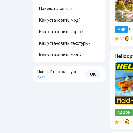
Прислать контент
Как установить мод?
Flo
МИР
Как установить карту?
4.1
6
Как установить текстуры?
Как установить скин?
Helicop
Наш сайт использует
OK
куки
АДДОН
4.1
4