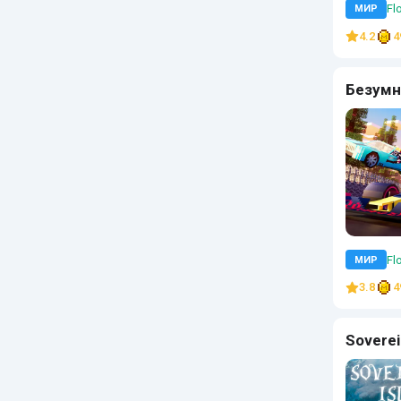
Flo
МИР
4.2
4
Безумн
Flo
МИР
3.8
4
Soverei