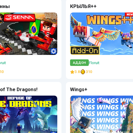
енны
КРЫЛЬЯ++
ruit
Floruit
АДДОН
10
3.8
310
of The Dragons!
Wings+