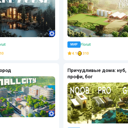
ruit
Floruit
МИР
10
4.1
310
ород
Причудливые дома: нуб,
профи, бог