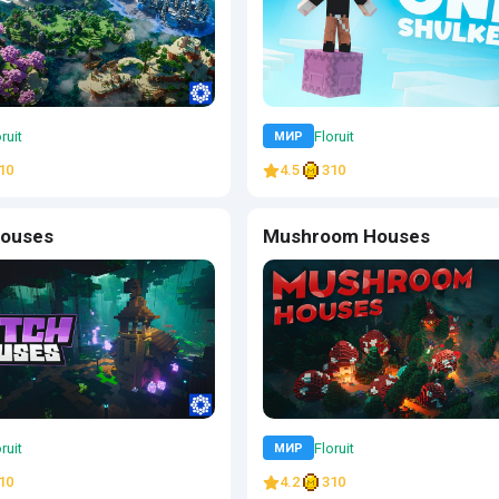
ruit
Floruit
МИР
10
4.5
310
Houses
Mushroom Houses
ruit
Floruit
МИР
10
4.2
310