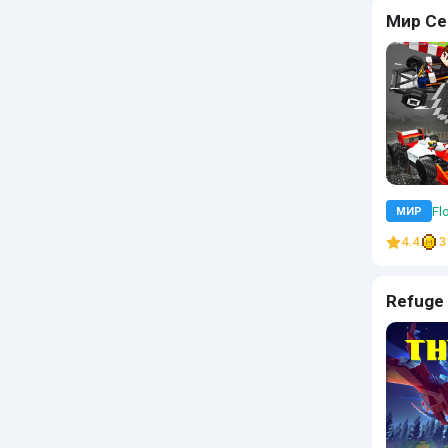
Мир С
Flo
МИР
4.4
3
Refuge 