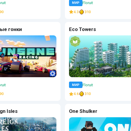
ruit
Floruit
МИР
90
4.3
310
ые гонки
Eco Towers
ruit
Floruit
МИР
90
4.6
310
gn Isles
One Shulker