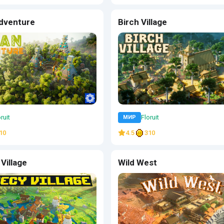
dventure
Birch Village
ruit
Floruit
МИР
10
4.5
310
Village
Wild West