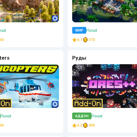
ruit
Floruit
МИР
60
4.1
310
ters
Руды
Floruit
Floruit
АДДОН
90
4.2
490