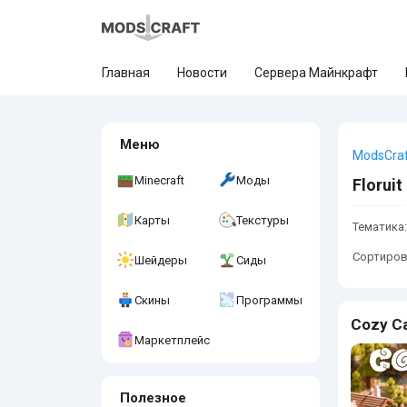
Главная
Новости
Сервера Майнкрафт
Меню
ModsCra
Minecraft
Моды
Floruit
Карты
Текстуры
Тематика:
Сортиров
Шейдеры
Сиды
Скины
Программы
Cozy C
Маркетплейс
Полезное