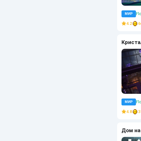
Flo
МИР
4.2
6
Криста
Flo
МИР
4.8
3
Дом на