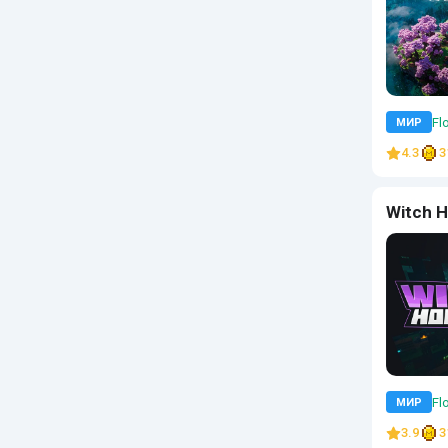
Flo
МИР
4.3
3
Witch 
Flo
МИР
3.9
3