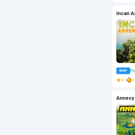
Incan A
Flo
МИР
4.3
3
Annecy 