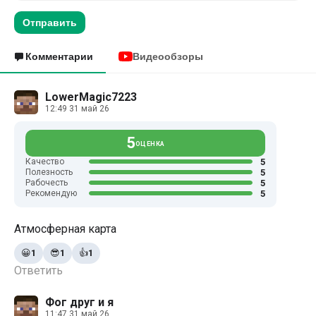
Отправить
Комментарии
Видеообзоры
LowerMagic7223
12:49 31 май 26
5
ОЦЕНКА
5
Качество
5
Полезность
5
Рабочесть
5
Рекомендую
Атмосферная карта
😀
1
😎
1
👍
1
Ответить
Фог друг и я
11:47 31 май 26