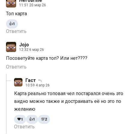
Herobrine
11:51 20 мар 26
Топ карта
👍
1
Ответить
Jojo
12:32 6 мар 26
Посоветуйте карта топ? Или нет????
Ответить
Гаст
10:59 4 апр 26
Карта реально топовая чел постарался очень это
видно можно также и достраивать её но это по
желанию
❤️
1
👍
1
💯
2
Ответить