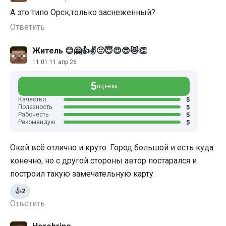
А это типо Орск,только заснеженный?
Ответить
Житель 😊🤗👍✌🙂😇😍😎😻👏
11:01 11 апр 26
5
ОЦЕНКА
5
Качество
5
Полезность
5
Рабочесть
5
Рекомендую
Окей всë отлично и круто. Город большой и есть куда
конечно, но с другой стороны автор постарался и
построил такую замечательную карту.
👍
2
Ответить