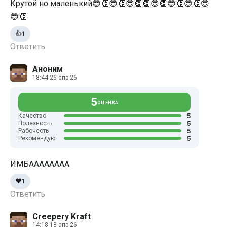
Крутой но маленький😎👏😎👏😎👏👏😎👏😎👏😎👏😎
😎👏
👍
1
Ответить
Аноним
18:44 26 апр 26
5
ОЦЕНКА
5
Качество
5
Полезность
5
Рабочесть
5
Рекомендую
ИМБАААААААА
❤️
1
Ответить
Creepery Kraft
14:18 18 апр 26