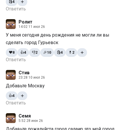
🗿
4
Ответить
Ролит
14:02 11 июл 26
У меня сегодня день рождения не могли ли вы
сделать город Гурьевск
❤️
8
👍
4
👎
2
🎉
10
🗿
4
💊
2
Ответить
Стив
23:28 10 июл 26
Добавьте Москву
👍
4
Ответить
Семя
5:52 28 июн 26
Добавьте пожалуйста город салаир это мой город