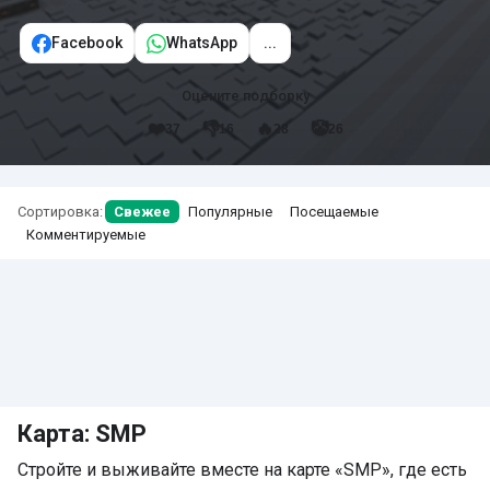
Facebook
WhatsApp
...
Оцените подборку
❤️
👎
🔥
🤡
37
16
28
26
Сортировка:
Свежее
Популярные
Посещаемые
Комментируемые
Карта: SMP
Стройте и выживайте вместе на карте «SMP», где есть