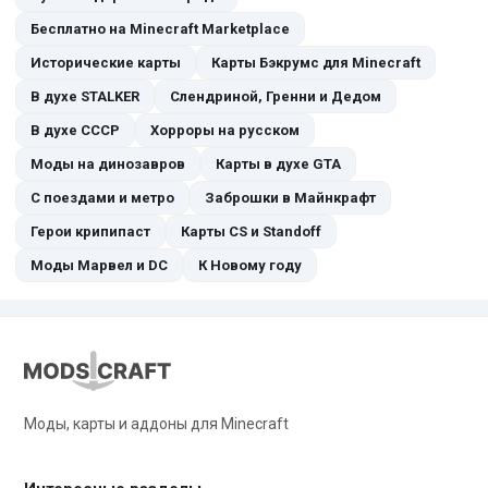
Бесплатно на Minecraft Marketplace
Исторические карты
Карты Бэкрумс для Minecraft
В духе STALKER
Слендриной, Гренни и Дедом
В духе СССР
Хорроры на русском
Моды на динозавров
Карты в духе GTA
С поездами и метро
Заброшки в Майнкрафт
Герои крипипаст
Карты CS и Standoff
Моды Марвел и DC
К Новому году
Моды, карты и аддоны для Minecraft