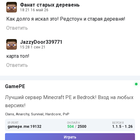
Фанат старых деревень
18:21 16 май 26
Как долго я искал это! Редстоун и старая деревня!
Ответить
JazzyDoor339771
15:28 1 сен 21
карта топ!
Ответить
GamePE
Лучший сервер Minecraft PE и Bedrock! Вход на любых
версиях!
Clans, Anarchy, Survival, Hardcore, PvP
IP:PORT
ОНЛАЙН
ВЕРСИЯ
gamepe.me:19132
504
/
2500
1.1.5 - 1.26
Играть