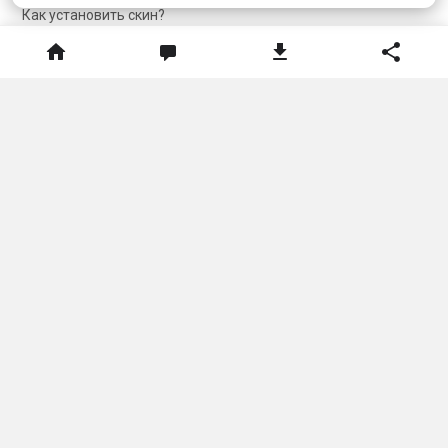
Как установить скин?
Карта сайта
Соцсети
Telegram
Telegram чат
VKontakte
О нас
Обратная связь
Политика конфиденциальности
ДАННЫЙ САЙТ НЕ ЯВЛЯЕТСЯ ПРОДУКТОМ MINECRAFT И НЕ СВЯЗАН
С MOJANG.
Minecraft
принадлежит
Mojang Studios
и не связан с этим сайтом
Тема сайта
Язык сайта