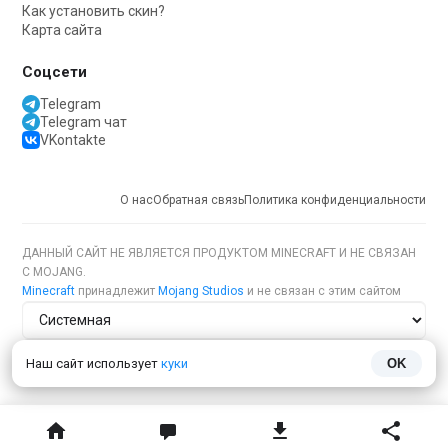
Как установить скин?
Карта сайта
Соцсети
Telegram
Telegram чат
VKontakte
О нас
Обратная связь
Политика конфиденциальности
ДАННЫЙ САЙТ НЕ ЯВЛЯЕТСЯ ПРОДУКТОМ MINECRAFT И НЕ СВЯЗАН
С MOJANG.
Minecraft
принадлежит
Mojang Studios
и не связан с этим сайтом
Тема сайта
Наш сайт использует
куки
OK
Язык сайта