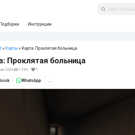
Подборки
Инструкции
t
»
Карты
» Карта: Проклятая больница
а: Проклятая больница
1
май 2026
1 230
book
WhatsApp
...