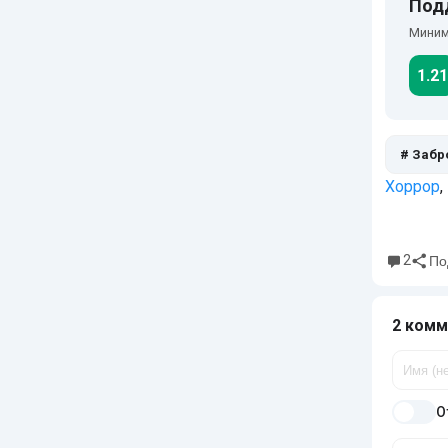
Под
Миним
1.21
# Забр
Хоррор
,
2
По
2 комм
О