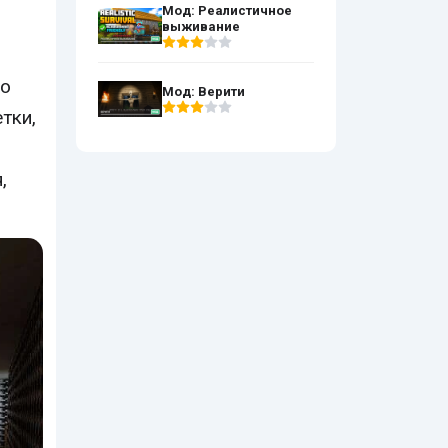
Мод: Реалистичное
выживание
но
Мод: Верити
тки,
,