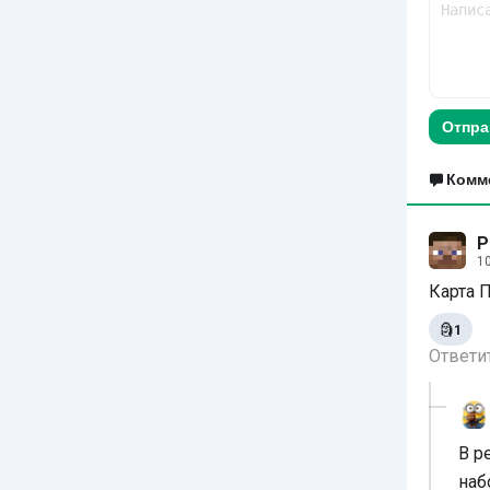
Отпра
Комм
Р
1
Карта 
🗿
1
Ответи
В р
наб