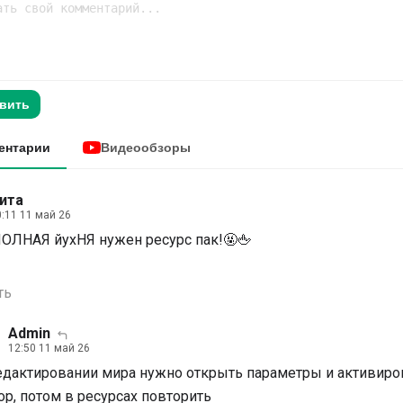
вить
ентарии
Видеообзоры
ита
0:11 11 май 26
ПОЛНАЯ йухНЯ нужен ресурс пак!🤬🖕
ть
Admin
12:50 11 май 26
едактировании мира нужно открыть параметры и активиро
ор, потом в ресурсах повторить