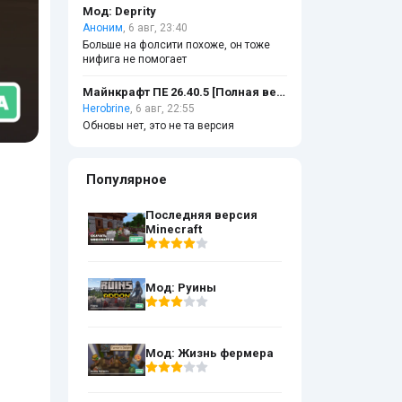
Мод: Deprity
Аноним
, 6 авг, 23:40
Больше на фолсити похоже, он тоже
нифига не помогает
Майнкрафт ПЕ 26.40.5 [Полная версия]
Herobrine
, 6 авг, 22:55
Обновы нет, это не та версия
Популярное
Последняя версия
Minecraft
Мод: Руины
Мод: Жизнь фермера