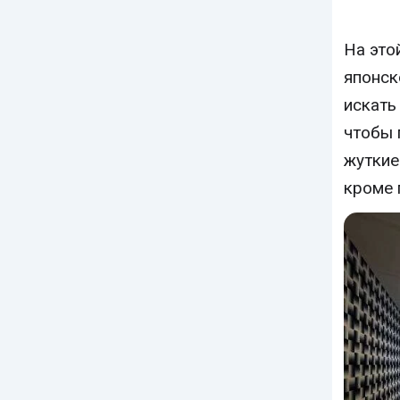
На это
японск
искать
чтобы 
жуткие
кроме 