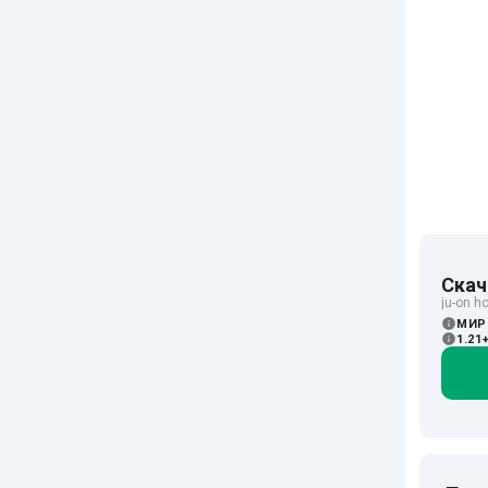
Скач
ju-on h
МИР
1.21