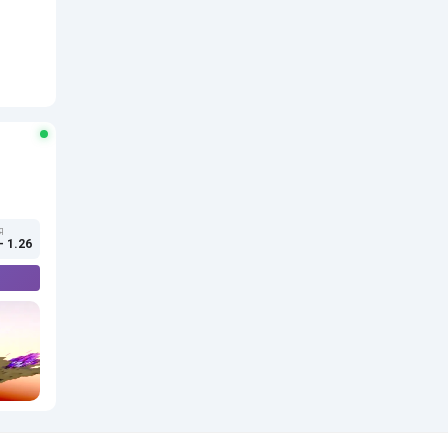
Я
- 1.26