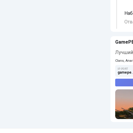
Наб
Отв
GameP
Лучший 
Clans, Anar
IP:PORT
gamepe.