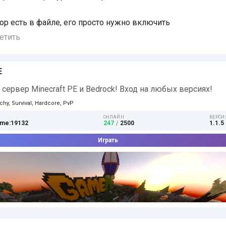
ор есть в файле, его просто нужно включить
етить
E
сервер Minecraft PE и Bedrock! Вход на любых версиях!
chy, Survival, Hardcore, PvP
ОНЛАЙН
ВЕРСИ
me:19132
247
/
2500
1.1.5 
Играть