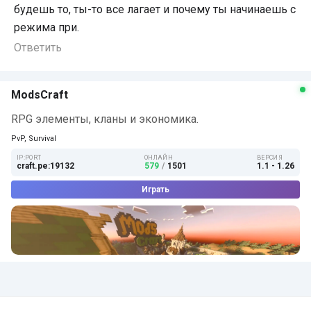
будешь то, ты-то все лагает и почему ты начинаешь с
режима при.
Ответить
ModsCraft
RPG элементы, кланы и экономика.
PvP, Survival
IP:PORT
ОНЛАЙН
ВЕРСИЯ
craft.pe:19132
579
/
1501
1.1 - 1.26
Играть