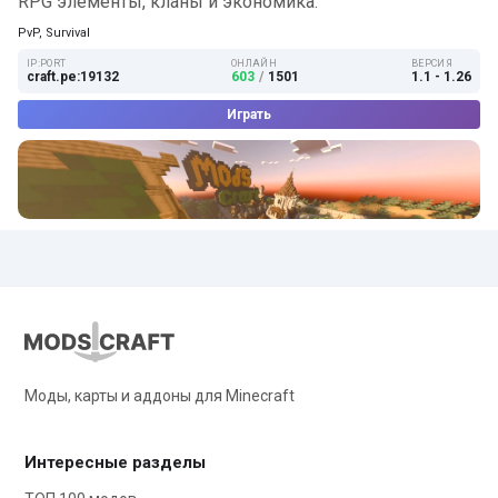
RPG элементы, кланы и экономика.
PvP, Survival
IP:PORT
ОНЛАЙН
ВЕРСИЯ
craft.pe:19132
603
/
1501
1.1 - 1.26
Играть
Моды, карты и аддоны для Minecraft
Интересные разделы