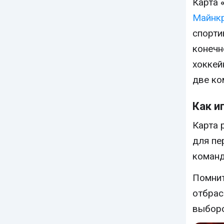
Карта
Майнк
спорти
конечн
хоккей
две ко
Как и
Карта 
для пе
команд
Помнит
отбрас
выборо