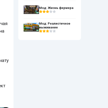
ебучая системная требователька
которая просто портит игру найух!!!!
Мод: Жизнь фермера
очая
Мод: Реалистичное
выживание
на
нату
ект