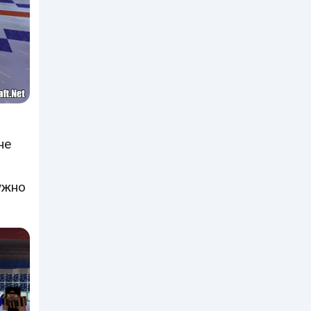
не
ужно