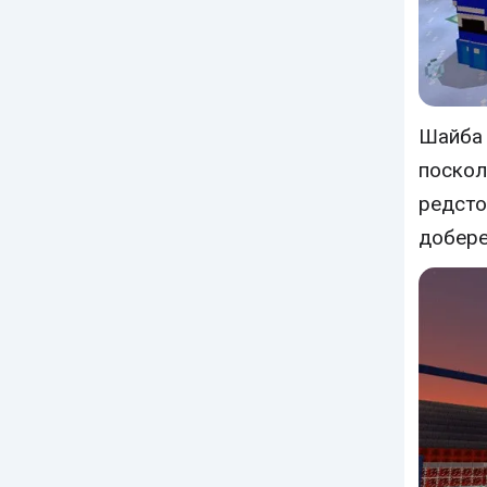
Шайба 
поскол
редсто
добере