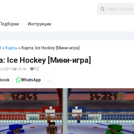
Подборки
Инструкции
t
»
Карты
» Карта: Ice Hockey [Мини-игра]
а: Ice Hockey [Мини-игра]
52
юл 2017
15.1K
book
WhatsApp
...