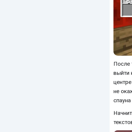
После 
выйти 
центре
не ока
спауна
Начнит
текстов