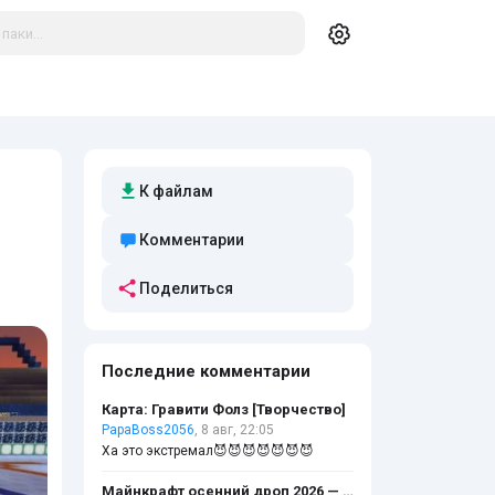
К файлам
Комментарии
Поделиться
Последние комментарии
Карта: Гравити Фолз [Творчество]
PapaBoss2056
, 8 авг, 22:05
Ха это экстремал😈😈😈😈😈😈😈
Майнкрафт осенний дроп 2026 — что будет?