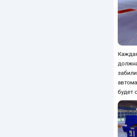
Каждая
должна
забили
автома
будет 