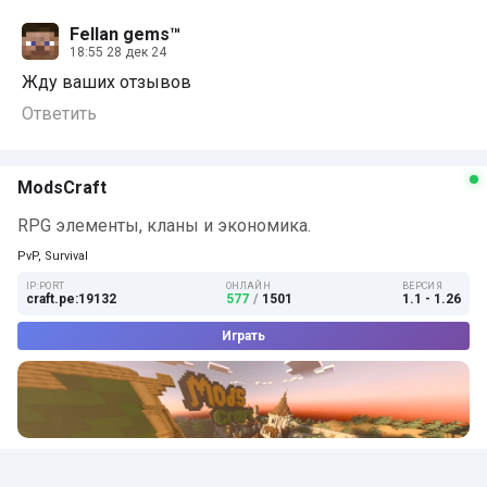
Fellan gems™
18:55 28 дек 24
Жду ваших отзывов
Ответить
ModsCraft
RPG элементы, кланы и экономика.
PvP, Survival
IP:PORT
ОНЛАЙН
ВЕРСИЯ
craft.pe:19132
577
/
1501
1.1 - 1.26
Играть