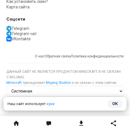
Как установить скин?
Карта сайта
Соцсети
Telegram
Telegram чат
VKontakte
О нас
Обратная связь
Политика конфиденциальности
ДАННЫЙ САЙТ НЕ ЯВЛЯЕТСЯ ПРОДУКТОМ MINECRAFT И НЕ СВЯЗАН
С MOJANG.
Minecraft
принадлежит
Mojang Studios
и не связан с этим сайтом
Тема сайта
Наш сайт использует
куки
OK
Язык сайта