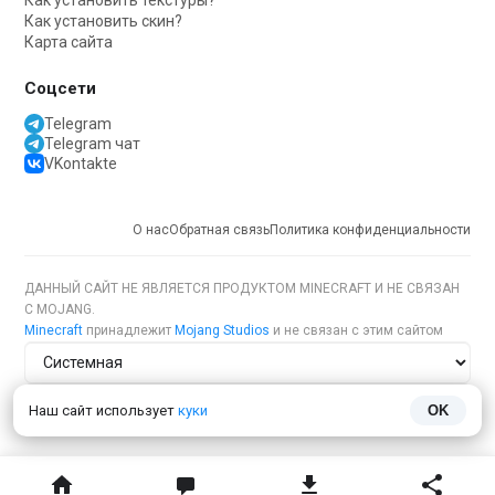
Как установить текстуры?
Как установить скин?
Карта сайта
Соцсети
Telegram
Telegram чат
VKontakte
О нас
Обратная связь
Политика конфиденциальности
ДАННЫЙ САЙТ НЕ ЯВЛЯЕТСЯ ПРОДУКТОМ MINECRAFT И НЕ СВЯЗАН
С MOJANG.
Minecraft
принадлежит
Mojang Studios
и не связан с этим сайтом
Тема сайта
Наш сайт использует
куки
OK
Язык сайта