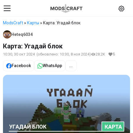
ModsCraft
»
Карты
» Карта: Угадай блок
Heteq6034
Карта: Угадай блок
6
10:30, 30 окт 2024
(обновлено:
10:30, 8 ноя 2024
)
28.2K
Facebook
WhatsApp
...