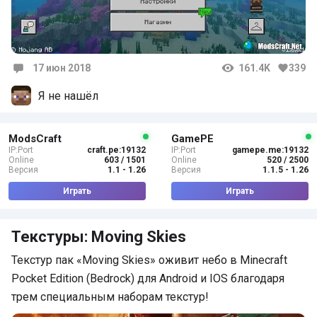
17 июн 2018
161.4K
339
Комментарии
Я не нашёл
ModsCraft
GamePE
IP:Port
craft.pe:19132
IP:Port
gamepe.me:19132
Online
603 / 1501
Online
520 / 2500
Версия
1.1 - 1.26
Версия
1.1.5 - 1.26
Играть
Играть
Текстуры: Moving Skies
Текстур пак «Moving Skies» оживит небо в Minecraft
Pocket Edition (Bedrock) для Android и IOS благодаря
трем специальным наборам текстур!