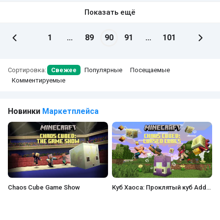
Показать ещё
1
...
89
90
91
...
101
Сортировка:
Свежее
Популярные
Посещаемые
Комментируемые
Новинки
Маркетплейса
Chaos Cube Game Show
Куб Хаоса: Проклятый куб Add-On
Э