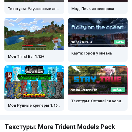
Текстуры: Улучшенные анимации крипера
Мод: Печь из незерака
Карта: Город у океана
Мод Thirst Bar 1.12+
Текстуры: Оставайся верным
Мод Рудные криперы 1.16.100+
Текстуры: More Trident Models Pack