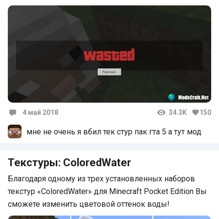
4 май 2018
34.3K
150
Комментарии
мне не очень я вбил тек стур пак гта 5 а тут мод
Текстуры: ColoredWater
Благодаря одному из трех установленных наборов
текстур «ColoredWater» для Minecraft Pocket Edition Вы
сможете изменить цветовой оттенок воды!