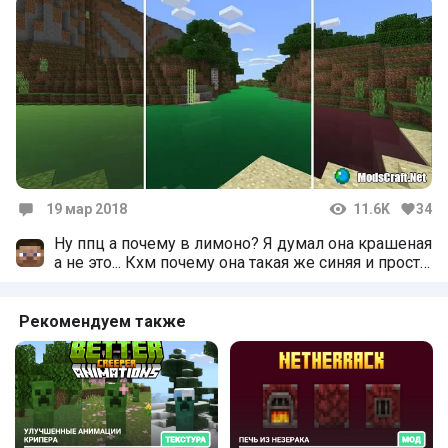
19 мар 2018
11.6K
34
Комментарии
Ну ппц а почему в лимоно? Я думал она крашеная
а не это... Кхм почему она такая же синяя и просто
с частицами цвета который установил!?
Рекомендуем также