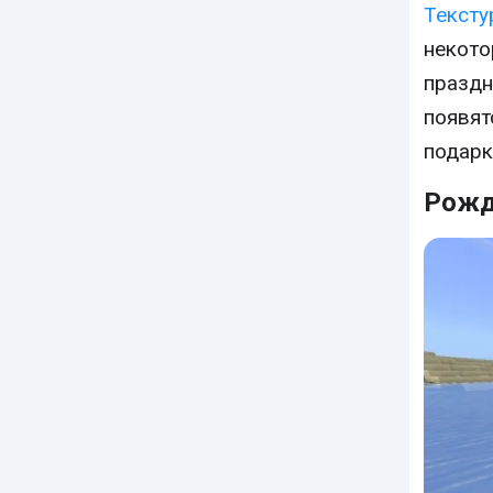
Тексту
некото
праздн
появят
подарк
Рожд