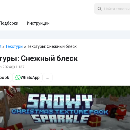
Подборки
Инструкции
t
»
Текстуры
» Текстуры: Снежный блеск
туры: Снежный блеск
нв 2024
1 137
book
WhatsApp
...