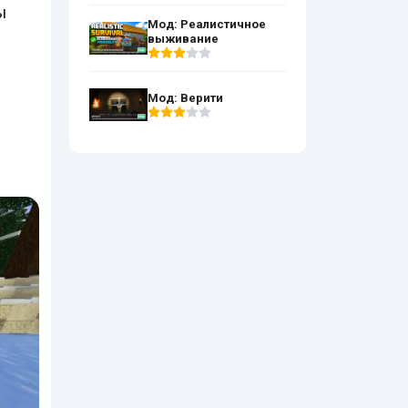
ы
Мод: Реалистичное
выживание
Мод: Верити