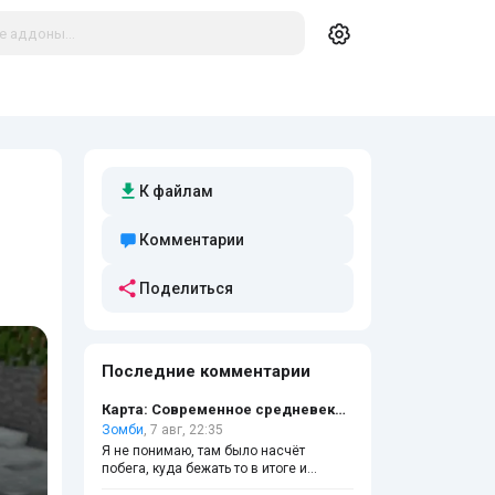
К файлам
Комментарии
Поделиться
Последние комментарии
Карта: Современное средневековье
Зомби
, 7 авг, 22:35
Я не понимаю, там было насчёт
побега, куда бежать то в итоге и
ломать ли чёрные стены?