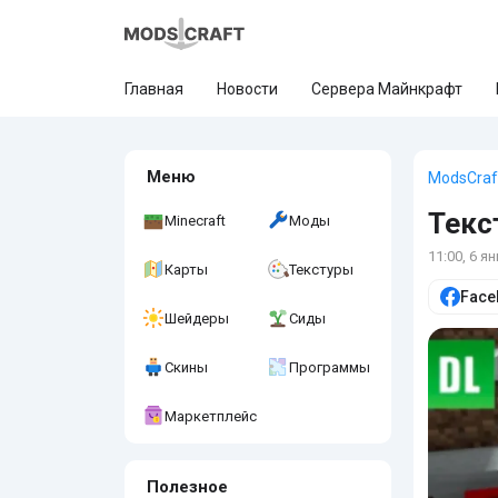
Главная
Новости
Сервера Майнкрафт
Меню
ModsCraf
Текс
Minecraft
Моды
11:00, 6 я
Карты
Текстуры
Face
Шейдеры
Сиды
Скины
Программы
Маркетплейс
Полезное