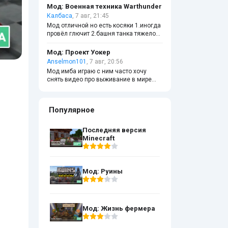
Мод: Военная техника Warthunder
Калбаса
, 7 авг, 21:45
Мод отличной но есть косяки 1.иногда
провёл глючит 2.башня танка тяжело
управлять а так мод очень
качественный
Мод: Проект Уокер
Anselmon101
, 7 авг, 20:56
Мод имба играю с ним часто хочу
снять видео про выживание в мире
апокалипсиса с друзьями
Популярное
Последняя версия
Minecraft
Мод: Руины
Мод: Жизнь фермера