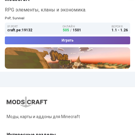
RPG элементы, кланы и экономика.
PvP, Survival
IP:PORT
ОНЛАЙН
ВЕРСИЯ
craft.pe:19132
505
/
1501
1.1 - 1.26
Играть
Моды, карты и аддоны для Minecraft
Интересные разделы