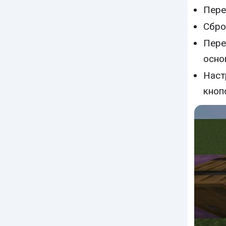
Пере
Сбро
Пере
осно
Наст
кноп