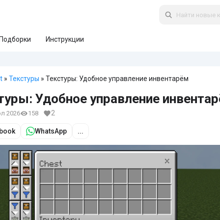
Подборки
Инструкции
t
»
Текстуры
» Текстуры: Удобное управление инвентарём
туры: Удобное управление инвента
2
юл 2026
158
book
WhatsApp
...