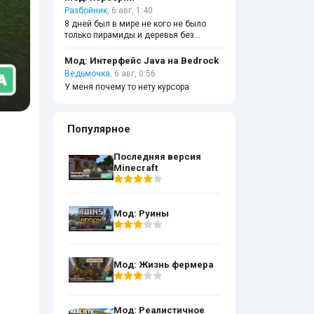
Разбойник
, 6 авг, 1:40
8 дней был в мире не кого не было
только пирамиды и деревья без
листвы
Мод: Интерфейс Java на Bedrock
Ведьмочка
, 6 авг, 0:56
У меня почему то нету курсора
Популярное
Последняя версия
Minecraft
Мод: Руины
Мод: Жизнь фермера
Мод: Реалистичное