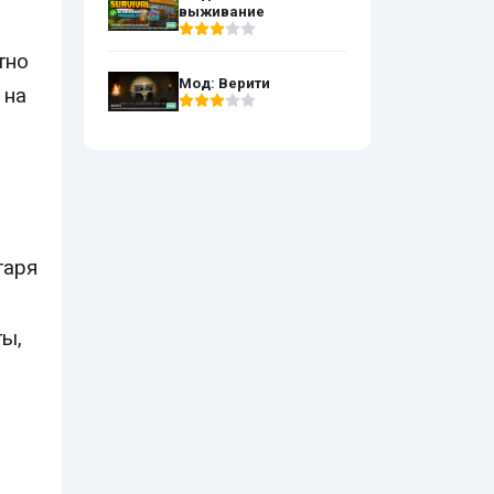
выживание
тно
Мод: Верити
 на
таря
ы,