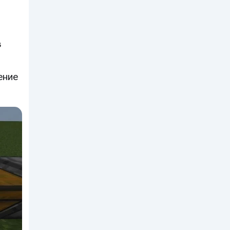
в
ение