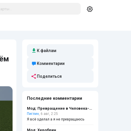
К файлам
рём
Комментарии
Поделиться
Последние комментарии
Мод: Превращение в Человека-бензопилу
Пиглин
, 6 авг, 2:25
Я всё зделал а я не превращаюсь
Мод: Херобрин