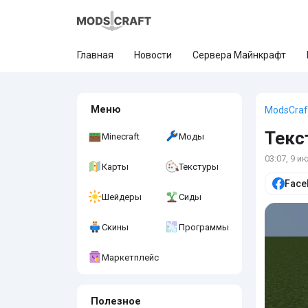
Главная
Новости
Сервера Майнкрафт
Меню
ModsCraf
Текс
Minecraft
Моды
03:07, 9 и
Карты
Текстуры
Face
Шейдеры
Сиды
Скины
Программы
Маркетплейс
Полезное