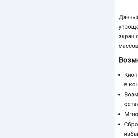
Данны
упроща
экран 
массов
Возм
Кноп
в ко
Возм
оста
Мгно
Сбро
изба