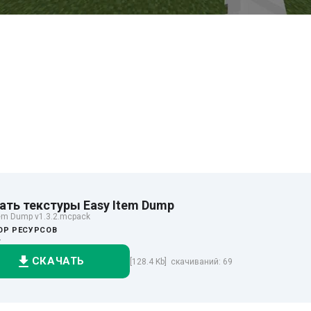
ать текстуры Easy Item Dump
tem Dump v1.3.2.mcpack
ОР РЕСУРСОВ
+
СКАЧАТЬ
[128.4 Kb] скачиваний: 69