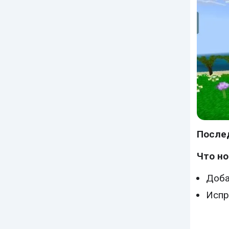
После
Что но
Доба
Испр