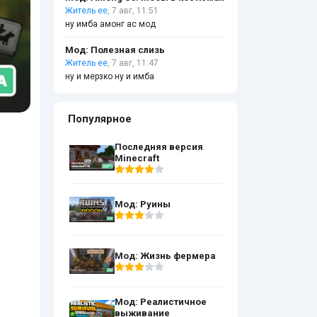
Житель ее
, 7 авг, 11:51
ну имба амонг ас мод
Мод: Полезная слизь
Житель ее
, 7 авг, 11:47
ну и мерзко ну и имба
Популярное
Последняя версия
Minecraft
Мод: Руины
Мод: Жизнь фермера
Мод: Реалистичное
выживание