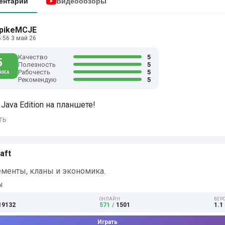
ентарии
Видеообзоры
pikeMCJE
:56 3 май 26
Качество
5
5
Полезность
5
Рабочесть
5
НКА
Рекомендую
5
Java Edition на планшете!
ть
aft
менты, кланы и экономика.
l
ОНЛАЙН
ВЕР
:19132
571
/
1501
1.1 
Играть