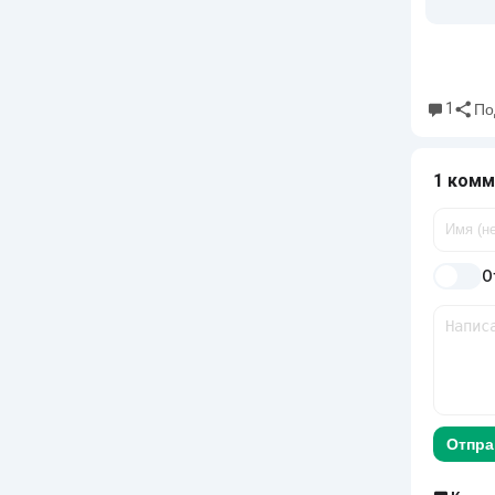
1
По
1 комм
О
Отпра