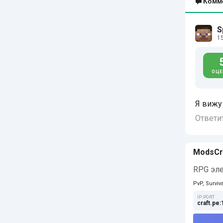
Комм
S
15
ОЦЕ
Я вижу 
Ответи
ModsCr
RPG эле
PvP, Surviva
IP:PORT
craft.pe