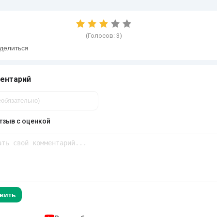
(Голосов:
3
)
делиться
ентарий
тзыв с оценкой
вить