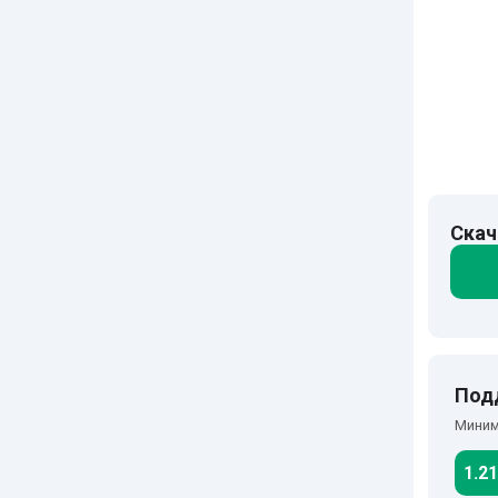
Скач
Под
Миним
1.21