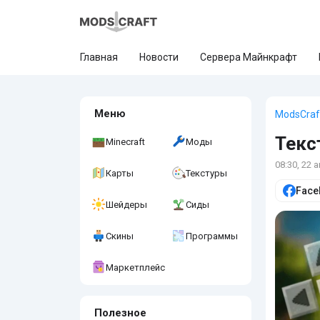
Главная
Новости
Сервера Майнкрафт
Меню
ModsCraf
Текс
Minecraft
Моды
08:30, 22 
Карты
Текстуры
Face
Шейдеры
Сиды
Скины
Программы
Маркетплейс
Полезное