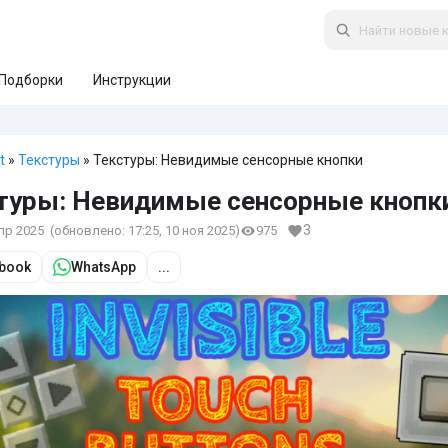
Подборки
Инструкции
t
»
Текстуры
» Текстуры: Невидимые сенсорные кнопки
туры: Невидимые сенсорные кнопк
3
апр 2025
(обновлено:
17:25, 10 ноя 2025
)
975
book
WhatsApp
...