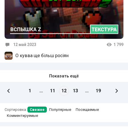
12 май 2023
1 799
Комментарии
О кувва ще більш росіян
Показать ещё
1
...
11
12
13
...
19
Сортировка:
Свежее
Популярные
Посещаемые
Комментируемые