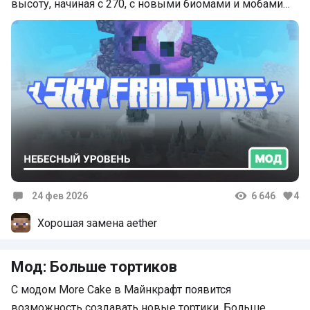
высоту, начиная с 270, с новыми биомами и мобами…
24 фев 2026
6 646
4
Комментарии
Хорошая замена aether
Мод: Больше тортиков
С модом More Cake в Майнкрафт появится
возможность создавать новые тортики. Больше