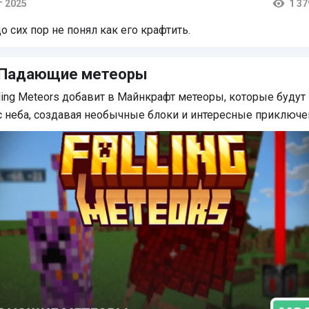
г 2025
1 37
тарии
до сих пор не понял как его крафтить.
 Падающие метеоры
ling Meteors добавит в Майнкрафт метеоры, которые будут
с неба, создавая необычные блоки и интересные приключе