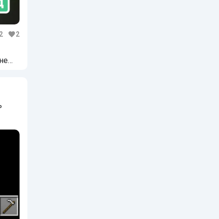
2
2
не
ь