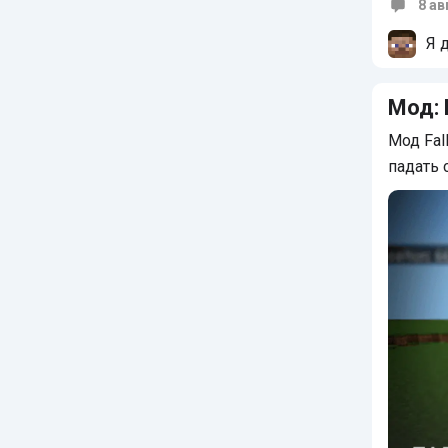
8 ав
Коммен
Я 
Мод:
Мод Fal
падать 