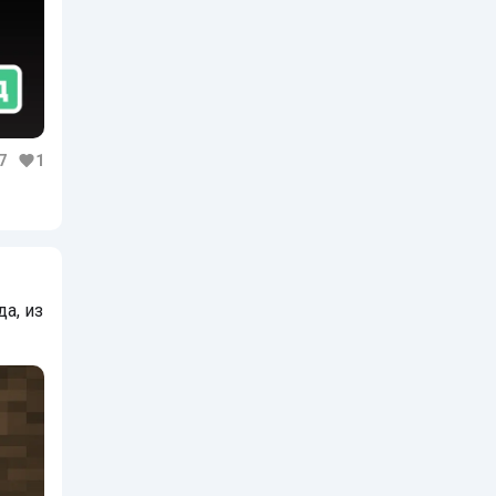
7
1
а, из