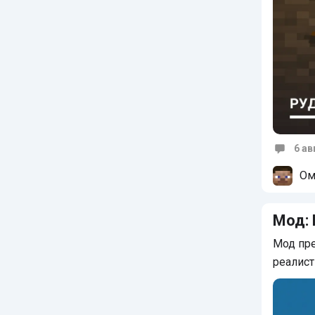
6 ав
Коммен
Ом
Мод:
Мод пре
реалист