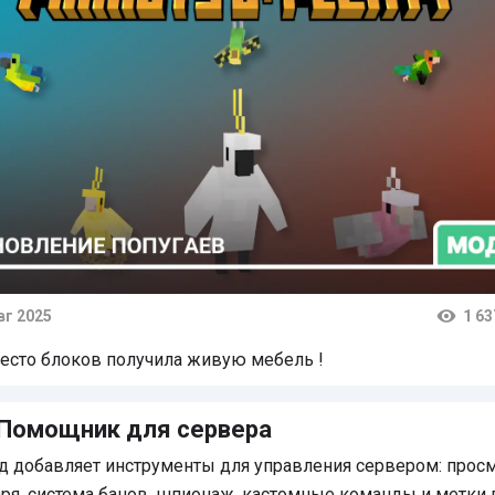
вг 2025
1 63
тарии
есто блоков получила живую мебель !
 Помощник для сервера
д добавляет инструменты для управления сервером: прос
ря, система банов, шпионаж, кастомные команды и метки 