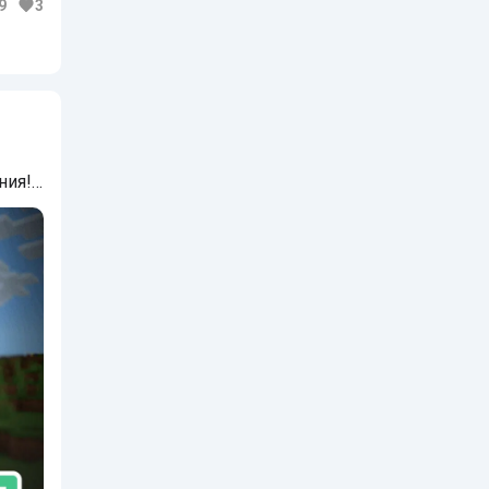
9
3
ния!…