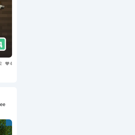
2
4
лее