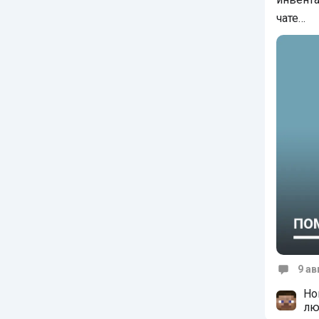
чате…
9 ав
Коммен
Но
лю