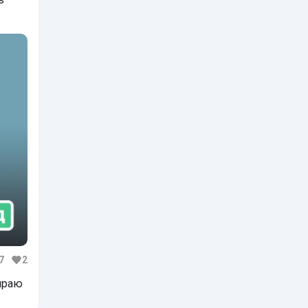
7
2
бираю