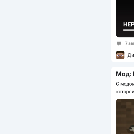
7 ав
Коммен
Ди
Мод: 
С модом
которой