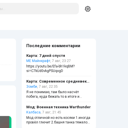
Последние комментарии
Карта: 7 дней спустя
МЕ Майнкрафт
, 7 авг, 23:27
https://youtu.be/Efa-bh1kqBM?
si=C7kUd0vkgPSUqxgD
Карта: Современное средневековье
Зомби
, 7 авг, 22:35
Я не понимаю, там было насчёт
побега, куда бежать то в итоге и
ломать ли чёрные стены?
Мод: Военная техника Warthunder
Калбаса
, 7 авг, 21:45
Мод отличной но есть косяки 1.иногда
провёл глючит 2.башня танка тяжело
управлять а так мод очень