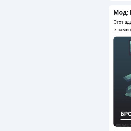
Мод: 
Этот ад
в самых