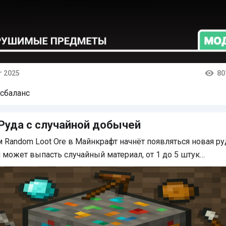
г 2025
80
тарии
сбаланс
Руда с случайной добычей
 Random Loot Ore в Майнкрафт начнёт появляться новая руд
 может выпасть случайный материал, от 1 до 5 штук…