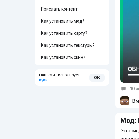
Прислать контент
Как установить мод?
Как установить карту?
Как установить текстуры?
Как установить скин?
Наш сайт использует
OK
куки
10 а
Коммен
Вм
Мод:
Этот мо
инвента