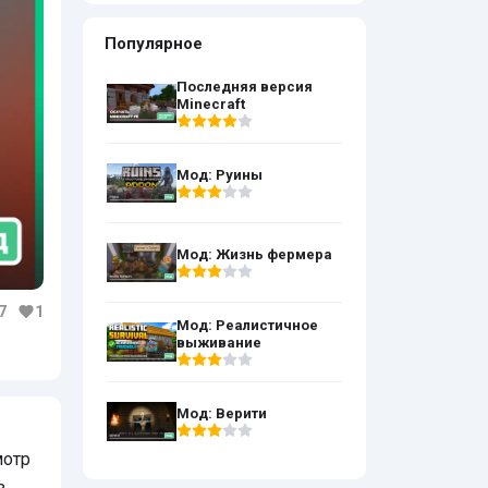
качественный
Популярное
Последняя версия
Minecraft
Мод: Руины
Мод: Жизнь фермера
7
1
Мод: Реалистичное
выживание
Мод: Верити
мотр
в