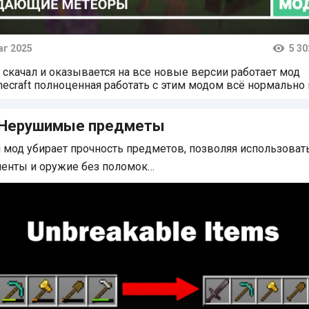
вг 2025
5 30
тарии
я скачал и оказывается на все новые версии работает мод
necraft полноценная работать с этим модом всё нормально 
гает сами Попробуйте
 Нерушимые предметы
мод убирает прочность предметов, позволяя использоват
менты и оружие без поломок…