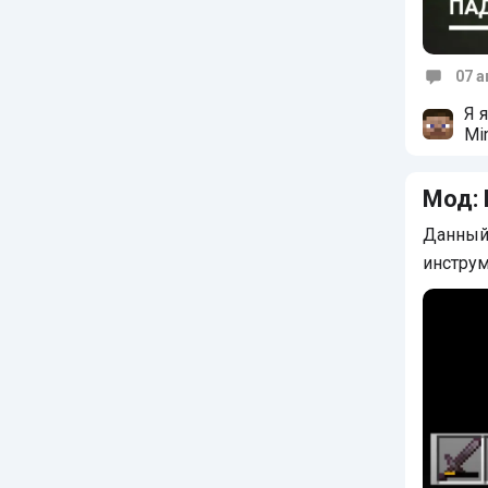
07 а
Коммен
Я 
Mi
ла
Мод:
Данный 
инстру