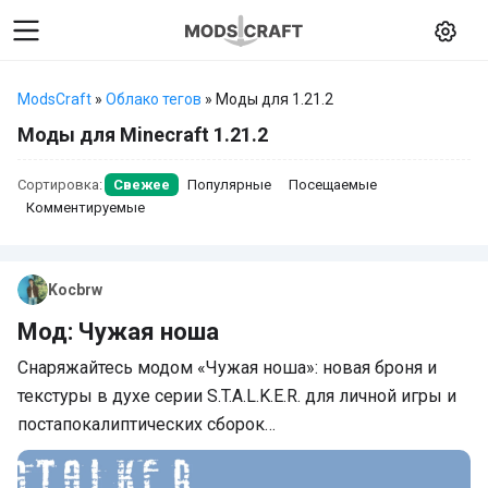
ModsCraft
»
Облако тегов
» Моды для 1.21.2
Моды для Minecraft 1.21.2
Сортировка:
Свежее
Популярные
Посещаемые
Комментируемые
Kocbrw
Мод: Чужая ноша
Снаряжайтесь модом «Чужая ноша»: новая броня и
текстуры в духе серии S.T.A.L.K.E.R. для личной игры и
постапокалиптических сборок…