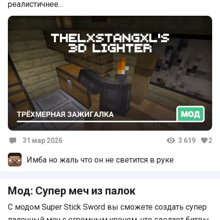
реалистичнее…
31 мар 2026
3 619
2
Комментарии
Имба но жаль что он не светится в руке
Мод: Супер меч из палок
С модом Super Stick Sword вы сможете создать супер
палочный меч с огромным уроном, что сделает битвы