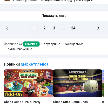
как я знаю
Показать ещё
1
2
3
...
24
Сортировка:
Свежее
Популярные
Посещаемые
Комментируемые
Новинки
Маркетплейса
Chaos Cubed: Pixel Party
Chaos Cube Game Show