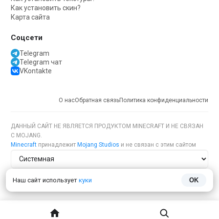
Как установить скин?
Карта сайта
Соцсети
Telegram
Telegram чат
VKontakte
О нас
Обратная связь
Политика конфиденциальности
ДАННЫЙ САЙТ НЕ ЯВЛЯЕТСЯ ПРОДУКТОМ MINECRAFT И НЕ СВЯЗАН
С MOJANG.
Minecraft
принадлежит
Mojang Studios
и не связан с этим сайтом
Тема сайта
Наш сайт использует
куки
OK
Язык сайта