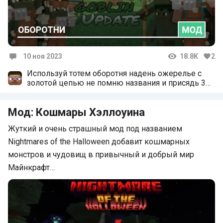
10 ноя 2023
18.8K
2
Комментарии
Используй тотем оборотня надень ожерелье с
золотой цепью не помню названия и присядь 3
раза за 7 сек
Мод: Кошмары Хэллоуина
Жуткий и очень страшный мод под названием
Nightmares of the Halloween добавит кошмарных
монстров и чудовищ в привычный и добрый мир
Майнкрафт…