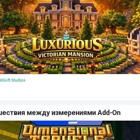
liSoft Studios
шествия между измерениями Add-On