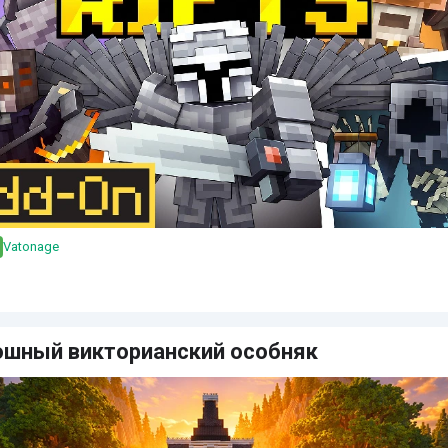
Vatonage
ошный викторианский особняк