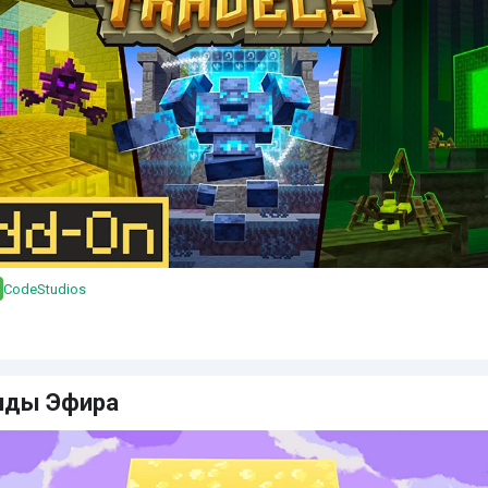
CodeStudios
нды Эфира