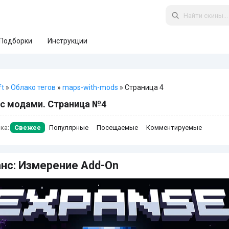
Подборки
Инструкции
ft
»
Облако тегов
»
maps-with-mods
» Страница 4
с модами. Страница №4
ка:
Свежее
Популярные
Посещаемые
Комментируемые
нс: Измерение Add-On