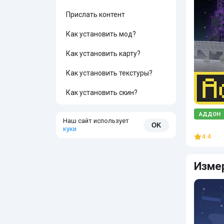
Прислать контент
Как установить мод?
Как установить карту?
Как установить текстуры?
Как установить скин?
АДДОН
Наш сайт использует
OK
куки
4.4
Изме