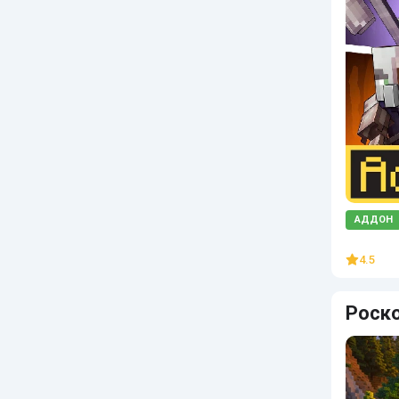
АДДОН
4.5
Роск