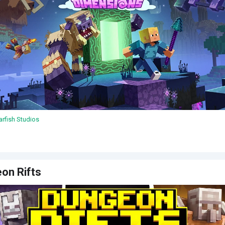
arfish Studios
on Rifts