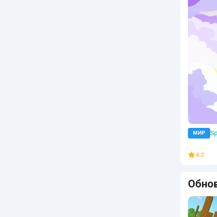
Sp
МИР
4.2
Обно