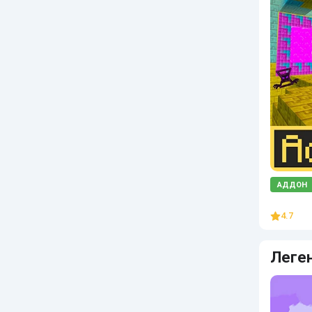
АДДОН
4.7
Леге