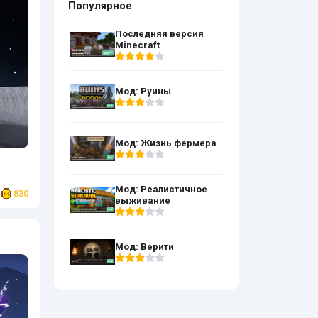
Популярное
Последняя версия
Minecraft
Мод: Руины
Мод: Жизнь фермера
Мод: Реалистичное
830
выживание
Мод: Верити