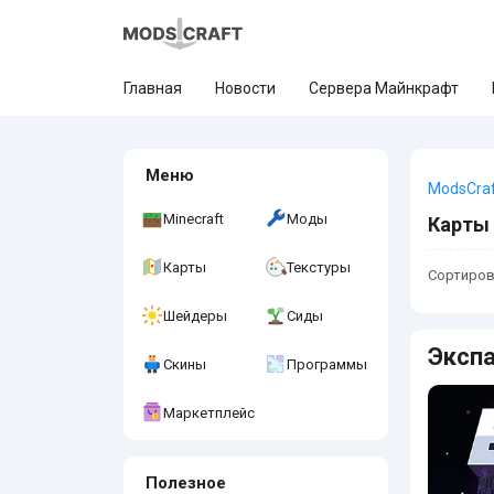
Главная
Новости
Сервера Майнкрафт
Меню
ModsCra
Minecraft
Моды
Карты 
Карты
Текстуры
Сортиров
Шейдеры
Сиды
Экспа
Скины
Программы
Маркетплейс
Полезное