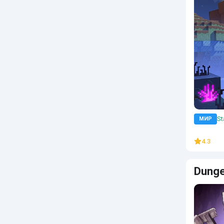
St
МИР
4.3
Dunge