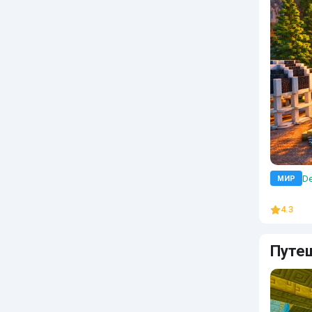
De
МИР
4.3
Путе