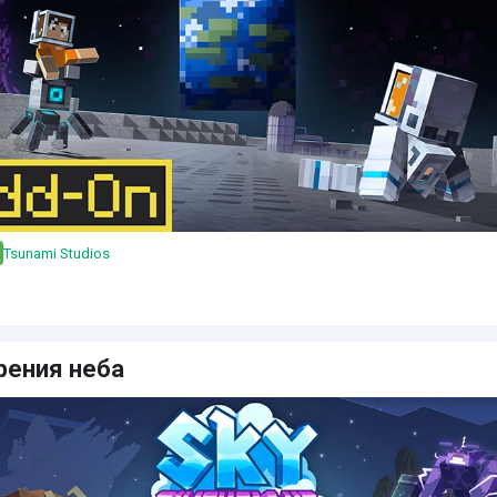
Tsunami Studios
рения неба