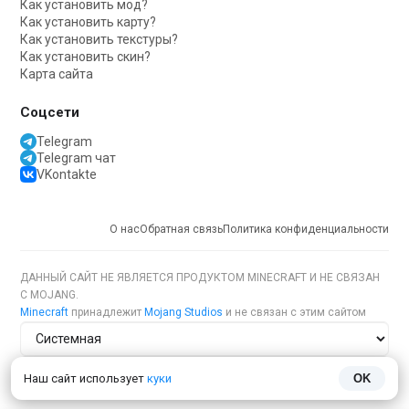
Как установить мод?
Как установить карту?
Как установить текстуры?
Как установить скин?
Карта сайта
Соцсети
Telegram
Telegram чат
VKontakte
О нас
Обратная связь
Политика конфиденциальности
ДАННЫЙ САЙТ НЕ ЯВЛЯЕТСЯ ПРОДУКТОМ MINECRAFT И НЕ СВЯЗАН
С MOJANG.
Minecraft
принадлежит
Mojang Studios
и не связан с этим сайтом
Тема сайта
Наш сайт использует
куки
OK
Язык сайта