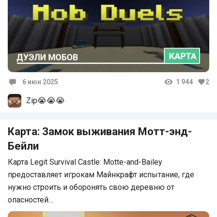
6 июн 2025
1 944
2
Комментарии
Zip😭😭😭
Карта: Замок выживания Мотт-энд-
Бейли
Карта Legit Survival Castle: Motte-and-Bailey
предоставляет игрокам Майнкрафт испытание, где
нужно строить и оборонять свою деревню от
опасностей…